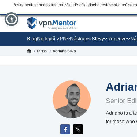
Poskytovatele hodnotíme na základě důkladného testování a průzkumu,
Blog
Nejlepší VPN
Nástroje
Slevy
Recenze
Ná
O nás
Adriano SIlva
Adria
Senior Edi
Adriano is a t
for those who 