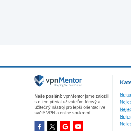
Kate
Nejno
Naše poslání:
vpnMentor jsme založili
s cílem předat uživatelům férový a
Nejle
užitečný nástroj pro lepší orientaci ve
Nejle
světě VPN a online soukromí.
Nejle
Nejle