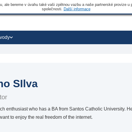
 ale bereme v úvahu také vaši zpětnou vazbu a naše partnerské provize u po
společnosti.
Další informace
vody
no SIlva
tor
ech enthusiast who has a BA from Santos Catholic University. He 
want to enjoy the real freedom of the internet.