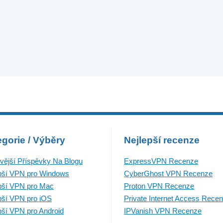
gorie / Výběry
Nejlepší recenze
vější Příspěvky Na Blogu
ExpressVPN Recenze
pší VPN pro Windows
CyberGhost VPN Recenze
pší VPN pro Mac
Proton VPN Recenze
pší VPN pro iOS
Private Internet Access Rece
pší VPN pro Android
IPVanish VPN Recenze