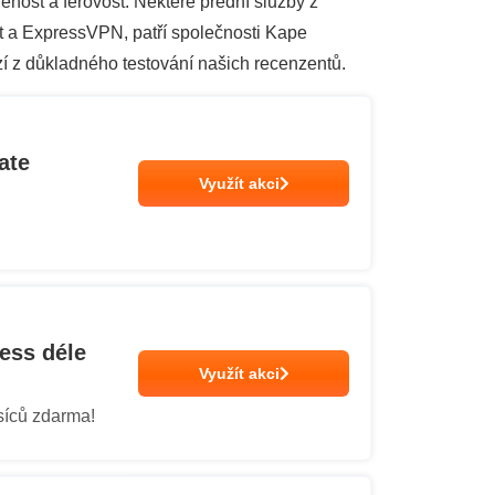
nost a férovost. Některé přední služby z
t a ExpressVPN, patří společnosti Kape
í z důkladného testování našich recenzentů.
ate
Využít akci
cess déle
Využít akci
síců zdarma!