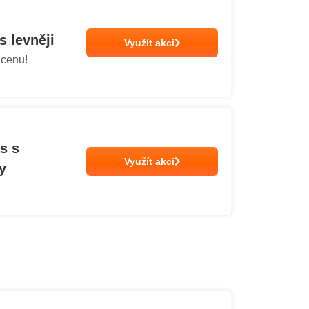
s levněji
Využít akci
 cenu!
s s
Využít akci
y