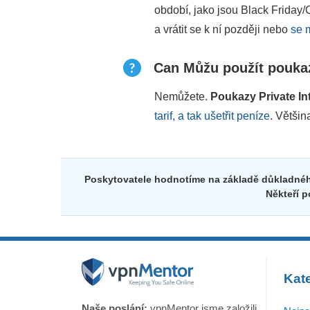
období, jako jsou Black Friday/
a vrátit se k ní později nebo
se 
Can Můžu použít poukaz
Nemůžete.
Poukazy Private In
tarif, a tak ušetřit peníze
. Větši
Poskytovatele hodnotíme na základě důkladného
Někteří p
Kate
Naše poslání:
vpnMentor jsme založili