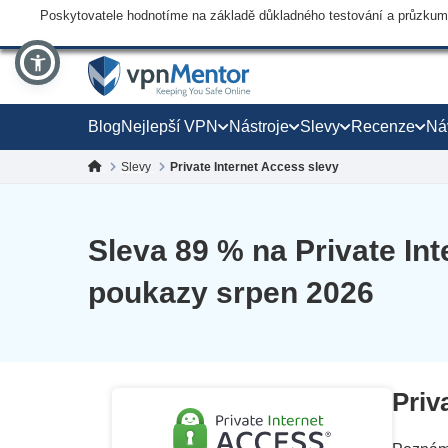
Poskytovatele hodnotíme na základě důkladného testování a průzkumu,
Blog
Nejlepší VPN
Nástroje
Slevy
Recenze
Ná
Slevy
Private Internet Access slevy
Sleva
89
% na Private Int
poukazy srpen 2026
Priv