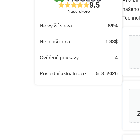
Poznámk
9.5
našeho 
Naše skóre
Technol
Nejvyšší sleva
89
%
Nejlepší cena
1.33
$
Ověřené poukazy
4
Poslední aktualizace
5. 8. 2026