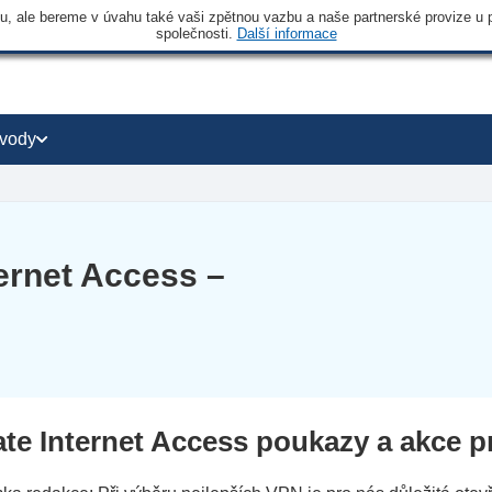
 ale bereme v úvahu také vaši zpětnou vazbu a naše partnerské provize u po
společnosti.
Další informace
vody
ernet Access –
ate Internet Access poukazy a akce p