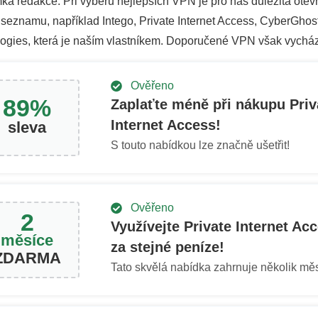
a redakce: Při výběru nejlepších VPN je pro nás důležitá otevře
seznamu, například Intego, Private Internet Access, CyberGhos
ogies, která je naším vlastníkem. Doporučené VPN však vycház
Ověřeno
89
%
Zaplaťte méně při nákupu Priv
Internet Access!
sleva
S touto nabídkou lze značně ušetřit!
Ověřeno
2
Využívejte Private Internet Ac
měsíce
za stejné peníze!
ZDARMA
Tato skvělá nabídka zahrnuje několik mě