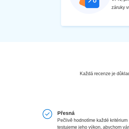
záruky v
Každá recenze je důklad
Přesná
Pečlivě hodnotíme každé kritérium
testujeme jeho výkon, abychom v