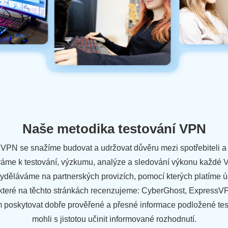
Naše metodika testování VPN
ti VPN se snažíme budovat a udržovat důvěru mezi spotřebiteli 
íváme k testování, výzkumu, analýze a sledování výkonu každé 
yděláváme na partnerských provizích, pomocí kterých platíme úč
 které na těchto stránkách recenzujeme: CyberGhost, ExpressVPN
em poskytovat dobře prověřené a přesné informace podložené te
mohli s jistotou učinit informované rozhodnutí.