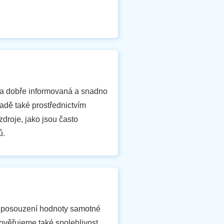
ra dobře informovaná a snadno
adě také prostřednictvím
droje, jako jsou často
ů.
o posouzení hodnoty samotné
ověřujeme také spolehlivost