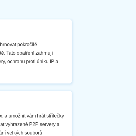
hrnovat pokročilé
ě. Tato opatření zahrnují
y, ochranu proti úniku IP a
, a umožnit vám hrát střílečky
at vyhrazené P2P servery a
vání velkých souborů