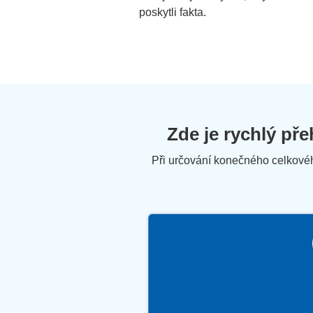
poskytli fakta.
Zde je rychlý př
Při určování konečného celkovéh