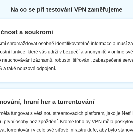
Na co se při testování VPN zaměřujeme
čnost a soukromí
í shromažďovat osobně identifikovatelné informace a musí za
stní funkce, které vás udrží v bezpečí a anonymitě v online svět
 neuchovávání záznamů, robustní šifrování, zabezpečené server
 a také nouzové odpojení.
mování, hraní her a torrentování
ěla fungovat s většinou streamovacích platforem, jako je Netflix
u první osoby bez zpoždění. Kromě toho by VPN měla poskytov
at torrentování v celé své síťové infrastruktuře, aby bylo staho