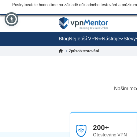
Poskytovatele hodnotíme na základě důkladného testování a průzkumu,
Blog
Nejlepší VPN
Nástroje
Slevy
Způsob testování
Našim rec
200+
Otestováno VPN