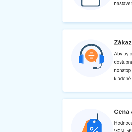
nastaven
Zákaz
Aby bylo
dostupná
nonstop 
kladené 
Cena 
Hodnoce
VPN, při