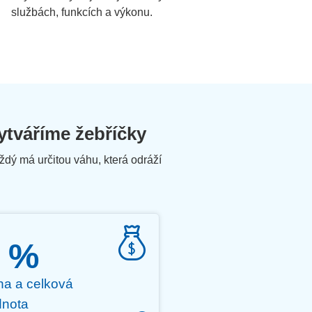
službách, funkcích a výkonu.
ytváříme žebříčky
dý má určitou váhu, která odráží
 %
a a celková
dnota