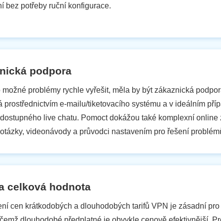
í bez potřeby ruční konfigurace.
nická podpora
 možné problémy rychle vyřešit, měla by být zákaznická podpo
 prostřednictvím e-mailu/tiketovacího systému a v ideálním příp
dostupného live chatu. Pomoct dokážou také komplexní online z
otázky, videonávody a průvodci nastavením pro řešení problém
a celková hodnota
ní cen krátkodobých a dlouhodobých tarifů VPN je zásadní pr
čemž dlouhodobé předplatné je obvykle cenově efektivnější. Pr