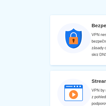
Bezpe
VPN nesm
bezpečno
zásady o
skrz DNS
Strea
VPN by m
z pohled
podporov