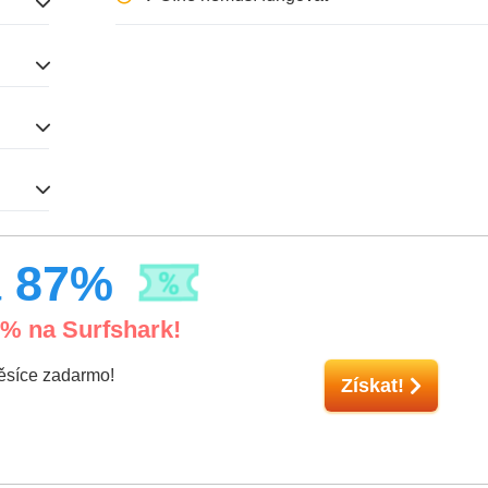
a
87
%
% na Surfshark!
ěsíce zadarmo!
Získat!