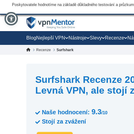
Poskytovatele hodnotíme na základě důkladného testování a průzkumu,
Blog
Nejlepší VPN
Nástroje
Slevy
Recenze
Ná
Recenze
Surfshark
Surfshark Recenze 2
Levná VPN, ale stojí 
9.3
Naše hodnocení:
/10
Stojí za zvážení