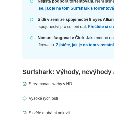
Nejistá podpora torrentování.
Není jasné
se, jak je na tom Surfshark s torrentov
Sídlí v zemi ze spojenectví 9 Eyes Allian
spojenectví pro sdílení dat.
Přečtěte si o
Nemusí fungovat v Číně.
Jako mnoho dal
firewallu.
Zjistěte, jak je na tom v ost
Surfshark: Výhody, nevýhody 
Streamovací weby v HD
Vysoké rychlosti
Skvělé globální pokrytí