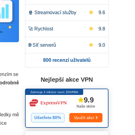
🍿
Streamovací služby
9.6
🚀
Rychlost
9.8
🌐
Síť serverů
9.0
800 recenzí uživatelů
🛡️
Bezpečnost
10.0
cenzím se
🔒
Soukromí
9.0
Nejlepší akce VPN
odrobně
Zahrnuje 4 měsíce navíc ZDARMA
📥
Torrenty
9.0
9.9
Naše skóre
👌
Instalace a aplikace
9.4
sledky mě
Ušetřete
80
%
Využít akci
lice
💰
Cena
8.7