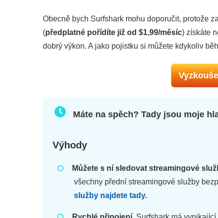
Obecně bych Surfshark mohu doporučit, protože za 
(
předplatné pořídíte již od
$1,99/měsíc
) získáte
dobrý výkon. A jako pojistku si můžete kdykoliv b
Vyzkouše
Máte na spěch? Tady jsou moje hl
Výhody
Můžete s ní sledovat streamingové služ
všechny přední streamingové služby bezp
služby najdete tady
.
Rychlé připojení.
Surfshark má vynikající