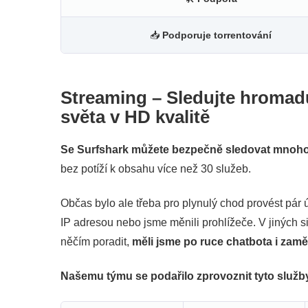
📥
Podporuje torrentování
Streaming – Sledujte hromad
světa v HD kvalitě
Se Surfshark můžete bezpečně sledovat mnoho 
bez potíží k obsahu více než 30 služeb.
Občas bylo ale třeba pro plynulý chod provést pár ú
IP adresou nebo jsme měnili prohlížeče. V jiných s
něčím poradit,
měli jsme po ruce chatbota i zam
Našemu týmu se podařilo zprovoznit tyto služb