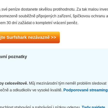
své peníze dostanete skvělou protihodnotu. Za tak malou inves
 neomezeně souběžně připojených zařízení, špičkovou ochranu 
ěhem 30 dní zažádat o kompletní vrácení peněz.
jte Surfshark nezávazně >>
avní poznatky
by celosvětově.
Můj mezinárodní tým neměl problém sledovat
ečně a odkudkoliv ve vysoké kvalitě.
Podporované streamin
 rychlost stahování a nahrávání i nízkou odezvu.
Tady najdete