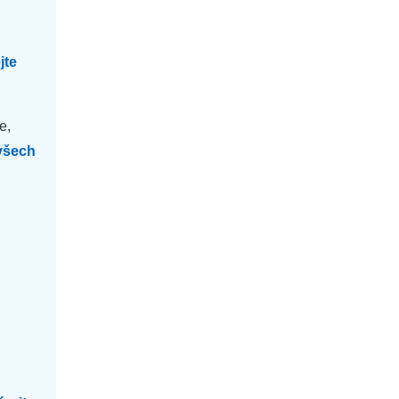
jte
e,
všech