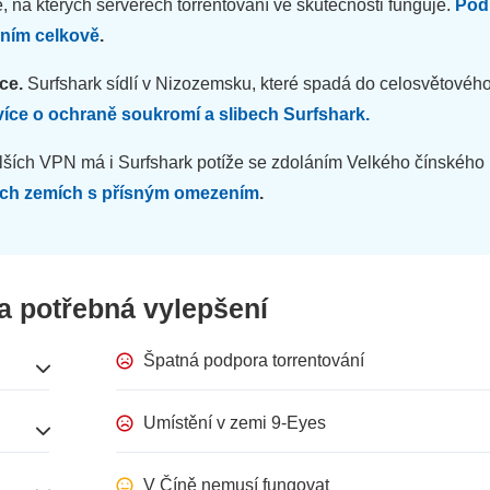
, na kterých serverech torrentování ve skutečnosti funguje.
Podí
áním celkově
.
ce.
Surfshark sídlí v Nizozemsku, které spadá do celosvětovéh
 více o ochraně soukromí a slibech Surfshark.
ších VPN má i Surfshark potíže se zdoláním Velkého čínského
atních zemích s přísným omezením
.
a potřebná vylepšení
Špatná podpora torrentování
Umístění v zemi 9-Eyes
V Číně nemusí fungovat