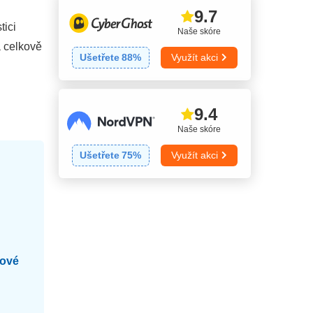
9.7
👨🏼‍🔧
Spolehlivost a
tici
9.8
Naše skóre
podpora
a celkově
Ušetřete
88
%
Využít akci
9.4
Naše skóre
Ušetřete
75
%
Využít akci
gové