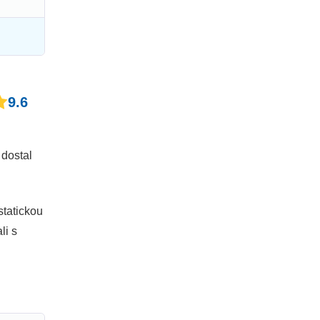
9.6
dostal
statickou
li s