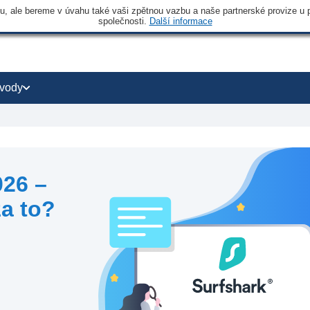
 ale bereme v úvahu také vaši zpětnou vazbu a naše partnerské provize u po
společnosti.
Další informace
vody
026 –
za to?