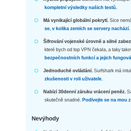
kompletní výsledky našich testů
.
Má vynikající globální pokrytí.
Sice nemá 
se, v kolika zemích se servery nachází.
Šifrování vojenské úrovně a silné zabe
které bych od top VPN čekala, a taky tako
bezpečnostních funkcí a jejich fungová
Jednoduché ovládání.
Surfshark má intuit
zkušenosti v roli uživatele.
Nabízí 30denní záruku vrácení peněz.
Sa
skutečně snadné.
Podívejte se na mou 
Nevýhody