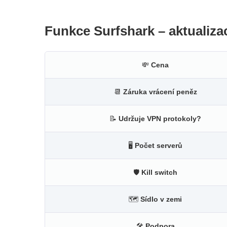
Funkce Surfshark – aktualiza
💸
Cena
📆
Záruka vrácení peněz
📝
Udržuje VPN protokoly?
🖥
Počet serverů
🛡
Kill switch
🗺
Sídlo v zemi
🛠
Podpora