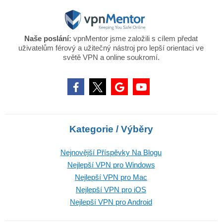
Naše poslání:
vpnMentor jsme založili s cílem předat
uživatelům férový a užitečný nástroj pro lepší orientaci ve
světě VPN a online soukromí.
Kategorie / Výběry
Nejnovější Příspěvky Na Blogu
Nejlepší VPN pro Windows
Nejlepší VPN pro Mac
Nejlepší VPN pro iOS
Nejlepší VPN pro Android