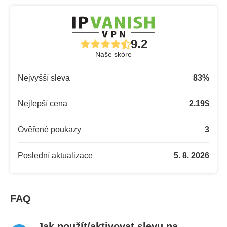
9.2
Naše skóre
Nejvyšší sleva
83
%
Nejlepší cena
2.19
$
Ověřené poukazy
3
Poslední aktualizace
5. 8. 2026
FAQ
Jak použít/aktivovat slevu na