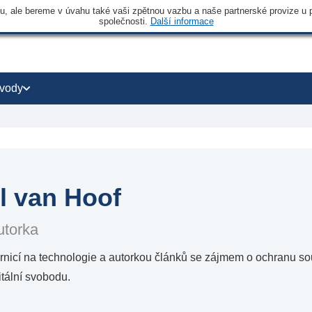
 ale bereme v úvahu také vaši zpětnou vazbu a naše partnerské provize u po
společnosti.
Další informace
vody
el van Hoof
utorka
ornicí na technologie a autorkou článků se zájmem o ochranu s
tální svobodu.