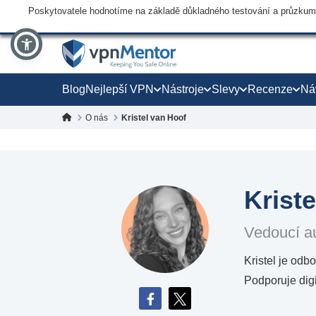
Poskytovatele hodnotíme na základě důkladného testování a průzkumu,
Blog
Nejlepší VPN
Nástroje
Slevy
Recenze
Ná
O nás
Kristel van Hoof
Krist
Vedoucí a
Kristel je odb
Podporuje digi