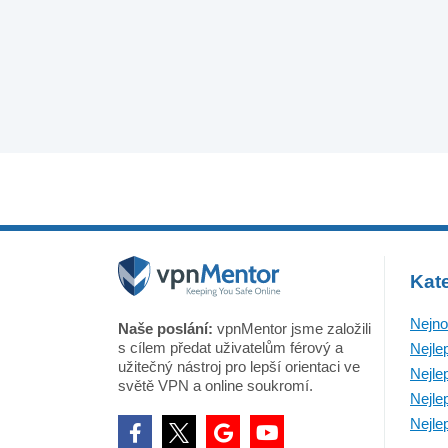
Kate
Nejno
Naše poslání:
vpnMentor jsme založili
s cílem předat uživatelům férový a
Nejle
užitečný nástroj pro lepší orientaci ve
Nejle
světě VPN a online soukromí.
Nejle
Nejle