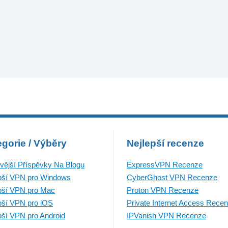
gorie / Výběry
Nejlepší recenze
vější Příspěvky Na Blogu
ExpressVPN Recenze
pší VPN pro Windows
CyberGhost VPN Recenze
pší VPN pro Mac
Proton VPN Recenze
pší VPN pro iOS
Private Internet Access Rece
pší VPN pro Android
IPVanish VPN Recenze