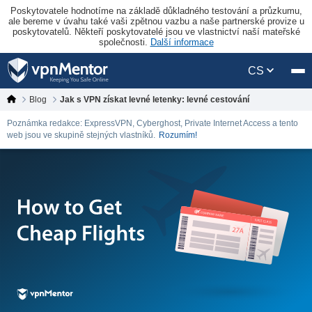
Poskytovatele hodnotíme na základě důkladného testování a průzkumu,
ale bereme v úvahu také vaši zpětnou vazbu a naše partnerské provize u
poskytovatelů. Někteří poskytovatelé jsou ve vlastnictví naší mateřské
společnosti.
Další informace
CS
Blog
Jak s VPN získat levné letenky: levné cestování
Poznámka redakce: ExpressVPN, Cyberghost, Private Internet Access a tento
web jsou ve skupině stejných vlastníků.
Rozumím!