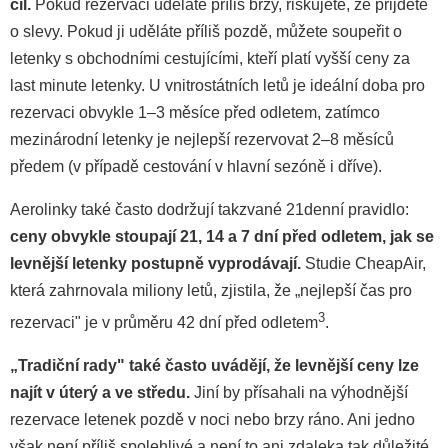
cíl.
Pokud rezervaci uděláte příliš brzy, riskujete, že přijdete
o slevy. Pokud ji uděláte příliš pozdě, můžete soupeřit o
letenky s obchodními cestujícími, kteří platí vyšší ceny za
last minute letenky. U vnitrostátních letů je ideální doba pro
rezervaci obvykle 1–3 měsíce před odletem, zatímco
mezinárodní letenky je nejlepší rezervovat 2–8 měsíců
předem (v případě cestování v hlavní sezóně i dříve).
Aerolinky také často dodržují takzvané 21denní pravidlo:
ceny obvykle stoupají 21, 14 a 7 dní před odletem, jak se
levnější letenky postupně vyprodávají.
Studie CheapAir,
která zahrnovala miliony letů, zjistila, že „nejlepší čas pro
3
rezervaci" je v průměru 42 dní před odletem
.
„Tradiční rady" také často uvádějí, že levnější ceny lze
najít v úterý a ve středu.
Jiní by přísahali na výhodnější
rezervace letenek pozdě v noci nebo brzy ráno. Ani jedno
však není příliš spolehlivé a není to ani zdaleka tak důležité