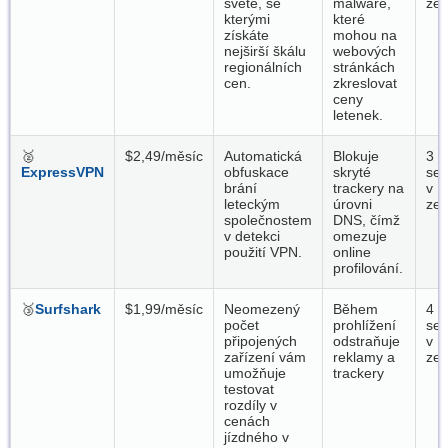
světě, se
malware,
ze
kterými
které
získáte
mohou na
nejširší škálu
webových
regionálních
stránkách
cen.
zkreslovat
ceny
letenek.
🥈
$2,49/měsíc
Automatická
Blokuje
3 0
ExpressVPN
obfuskace
skryté
ser
brání
trackery na
v 1
leteckým
úrovni
ze
společnostem
DNS, čímž
v detekci
omezuje
použití VPN.
online
profilování.
🥉
Surfshark
$1,99/měsíc
Neomezený
Během
4 5
počet
prohlížení
ser
připojených
odstraňuje
v 1
zařízení vám
reklamy a
ze
umožňuje
trackery
testovat
rozdíly v
cenách
jízdného v