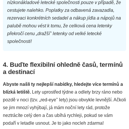
nízkonákladové letecké společnosti pouze v případě, že
cestujete nalehko. Poplatky za odbavená zavazadla,
rezervaci konkrétních sedadel a nákup jídla a nápojů na
palubě mohou vést k tomu, že celková cena letenky
překročí cenu „dražší" letenky od velké letecké
společnosti!
4.
Buďte flexibilní ohledně časů, termínů
a destinací
Abyste našli ty nejlepší nabídky, hledejte více termínů a
blízká letiště.
Lety uprostřed týdne a odlety brzy ráno nebo
pozdě v noci (tzv. „red-eye" lety) jsou obvykle levnější. Ačkoli
se jim mnozí vyhýbají, já mám noční lety rád, protože
neztrácíte celý den a čas ubíhá rychleji, pokud se vám
podaří v letadle usnout. Je to jako nocleh zdarma!