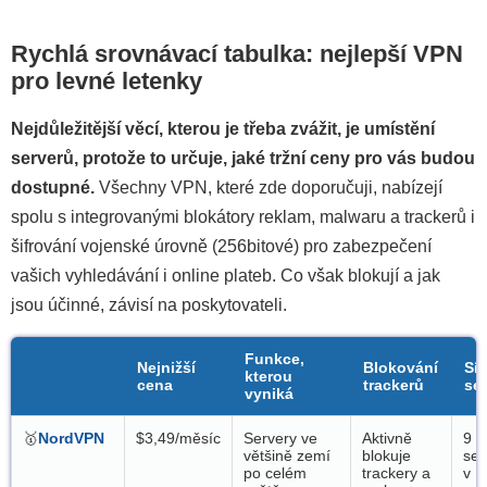
Rychlá srovnávací tabulka: nejlepší VPN
pro levné letenky
Nejdůležitější věcí, kterou je třeba zvážit, je umístění
serverů, protože to určuje, jaké tržní ceny pro vás budou
dostupné.
Všechny VPN, které zde doporučuji, nabízejí
spolu s integrovanými blokátory reklam, malwaru a trackerů i
šifrování vojenské úrovně (256bitové) pro zabezpečení
vašich vyhledávání i online plateb. Co však blokují a jak
jsou účinné, závisí na poskytovateli.
Funkce,
Nejnižší
Blokování
Sít
kterou
cena
trackerů
se
vyniká
🥇
NordVPN
$3,49/měsíc
Servery ve
Aktivně
9 5
většině zemí
blokuje
ser
po celém
trackery a
v 1