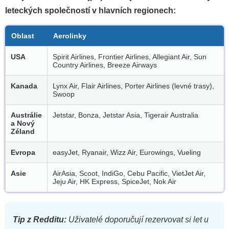
leteckých společností v hlavních regionech:
Oblast
Aerolinky
USA
Spirit Airlines, Frontier Airlines, Allegiant Air, Sun
Country Airlines, Breeze Airways
Kanada
Lynx Air, Flair Airlines, Porter Airlines (levné trasy),
Swoop
Austrálie
Jetstar, Bonza, Jetstar Asia, Tigerair Australia
a Nový
Zéland
Evropa
easyJet, Ryanair, Wizz Air, Eurowings, Vueling
Asie
AirAsia, Scoot, IndiGo, Cebu Pacific, VietJet Air,
Jeju Air, HK Express, SpiceJet, Nok Air
Tip z Redditu:
Uživatelé doporučují rezervovat si let u