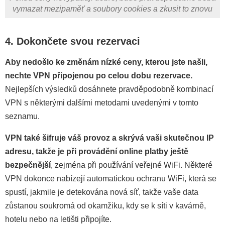
vymazat mezipaměť a soubory cookies a zkusit to znovu
4. Dokončete svou rezervaci
Aby nedošlo ke změnám nízké ceny, kterou jste našli,
nechte VPN připojenou po celou dobu rezervace.
Nejlepších výsledků dosáhnete pravděpodobně kombinací
VPN s některými dalšími metodami uvedenými v tomto
seznamu.
VPN také šifruje váš provoz a skrývá vaši skutečnou IP
adresu, takže je při provádění online platby ještě
bezpečnější
, zejména při používání veřejné WiFi. Některé
VPN dokonce nabízejí automatickou ochranu WiFi, která se
spustí, jakmile je detekována nová síť, takže vaše data
zůstanou soukromá od okamžiku, kdy se k síti v kavárně,
hotelu nebo na letišti připojíte.