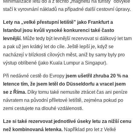
Minimalizace letů do a z těchto „magnetů na turisty" obvykle
stačí k vyrovnání nákladů na případné další cestovní úpravy.
Lety na „velké přestupní letiště" jako Frankfurt a
Istanbul jsou kvůli vysoké konkurenci také často
levnější.
Může tedy být levnější rezervovat si dálkový let tam
a pak už jen krátký let do cíle. Ještě lepší je, když se
nacházejí v blízkosti cílových měst, aniž by samy byly pro
výstup oblíbené (jako Kuala Lumpur a Singapur).
Při nedávné cestě do Evropy
jsem ušetřil zhruba 20 % na
letence tím, že jsem letěl do Düsseldorfu a vracel jsem
se z Říma.
Díky tomu také nemusíte ztrácet čas ani peníze
návratem na původní příletové letiště, zejména pokud po
zemi cestujete na dlouhé vzdálenosti.
Lze si také rezervovat jednotlivé úseky letu za nižší cenu
než kombinovaná letenka.
Například pro let z Velké