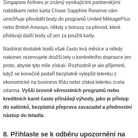
Singapore Airlines je známý vynikajícími partnerskými
nabídkami nebo karta Chase Sapphire Reserve vám
umožňuje převádět body do programů United MileagePlus
nebo British Airways, někdy s bonusy za převod, které
přidávají další body už jen za použití karty.
Nasbírat dostatek bodů však často trvá měsíce a někdy
nakonec rezervujete dražší lety u konkrétního dopravce jen
proto, abyste tyto míle získali. Rozhodně je ale příjemné,
když se konečně podaří bezplatně vylepšit letenku z
ekonomické na business třídu nebo získat letenku zcela
zdarma.
Vyšší úrovně věrnostních programů nebo
kreditních karet často přinášejí výhody, jako je přístup
do salónků, bezplatná přeprava zavazadel a přednostní
nástup do letadla.
8. Přihlaste se k odběru upozornění na