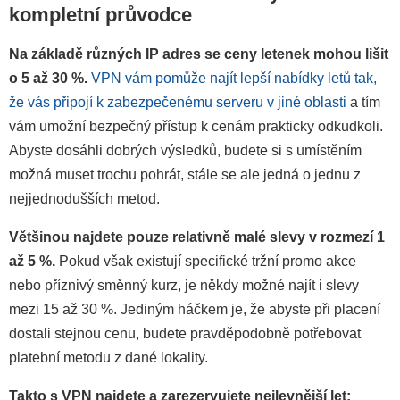
kompletní průvodce
Na základě různých IP adres se ceny letenek mohou lišit
o 5 až 30 %.
VPN vám pomůže najít lepší nabídky letů tak,
že vás připojí k zabezpečenému serveru v jiné oblasti
a tím
vám umožní bezpečný přístup k cenám prakticky odkudkoli.
Abyste dosáhli dobrých výsledků, budete si s umístěním
možná muset trochu pohrát, stále se ale jedná o jednu z
nejjednodušších metod.
Většinou najdete pouze relativně malé slevy v rozmezí 1
až 5 %.
Pokud však existují specifické tržní promo akce
nebo příznivý směnný kurz, je někdy možné najít i slevy
mezi 15 až 30 %. Jediným háčkem je, že abyste při placení
dostali stejnou cenu, budete pravděpodobně potřebovat
platební metodu z dané lokality.
Takto s VPN najdete a zarezervujete nejlevnější let: