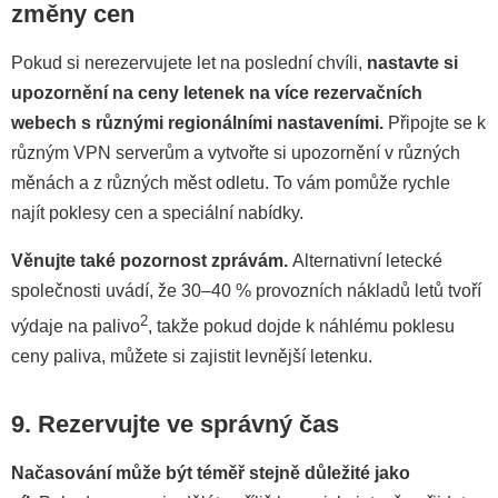
změny cen
Pokud si nerezervujete let na poslední chvíli,
nastavte si
upozornění na ceny letenek na více rezervačních
webech s různými regionálními nastaveními.
Připojte se k
různým VPN serverům a vytvořte si upozornění v různých
měnách a z různých měst odletu. To vám pomůže rychle
najít poklesy cen a speciální nabídky.
Věnujte také pozornost zprávám.
Alternativní letecké
společnosti uvádí, že 30–40 % provozních nákladů letů tvoří
2
výdaje na palivo
, takže pokud dojde k náhlému poklesu
ceny paliva, můžete si zajistit levnější letenku.
9.
Rezervujte ve správný čas
Načasování může být téměř stejně důležité jako