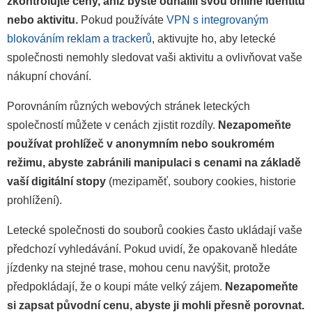
zkontrolujte ceny, aniž byste odhalili svou online identitu
nebo aktivitu.
Pokud používáte
VPN s integrovaným
blokováním reklam a trackerů
, aktivujte ho, aby letecké
společnosti nemohly sledovat vaši aktivitu a ovlivňovat vaše
nákupní chování.
Porovnáním různých webových stránek leteckých
společností můžete v cenách zjistit rozdíly.
Nezapomeňte
používat prohlížeč v anonymním nebo soukromém
režimu, abyste zabránili manipulaci s cenami na základě
vaší digitální stopy
(mezipaměť, soubory cookies, historie
prohlížení).
Letecké společnosti do souborů cookies často ukládají vaše
předchozí vyhledávání. Pokud uvidí, že opakovaně hledáte
jízdenky na stejné trase, mohou cenu navýšit, protože
předpokládají, že o koupi máte velký zájem.
Nezapomeňte
si zapsat původní cenu, abyste ji mohli přesně porovnat.