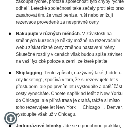
zakoupit rychle, protože společnosti tyto chyby rychle
odhalí. Letecké společnosti také začaly proti této praxi
zasahovat tím, že vrací peníze, ruší nebo snižují
rezervace provedené za nesprávné ceny.
Nakupujte v různých měnách.
V závislosti na
směnných kurzech je někdy možné na rezervačním
webu získat různé ceny změnou nastavení měny.
Skutečné rozdíly v cenách však budou spíše záviset
na vaší fyzické poloze a zemi, ze které platíte.
Skiplagging.
Tento způsob, nazývaný také „hidden-
city ticketing", spočívá v tom, že si rezervujete let s
přestupem, ale po prvním letu vystoupíte a další část
cesty vynecháte. Chcete například letět z New Yorku
do Chicaga, ale přímá trasa je drahá, takže si místo
toho rezervujete let New York → Chicago → Denver,
vystoupíte však už v Chicagu.
Jednorázové letenky.
Jde se o podobnou praktiku,