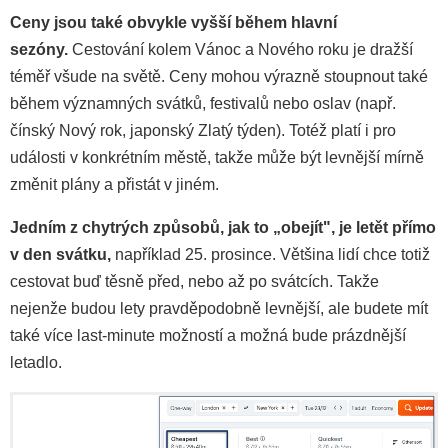
Ceny jsou také obvykle vyšší během hlavní
sezóny.
Cestování kolem Vánoc a Nového roku je dražší
téměř všude na světě. Ceny mohou výrazně stoupnout také
během významných svátků, festivalů nebo oslav (např.
čínský Nový rok, japonský Zlatý týden). Totéž platí i pro
události v konkrétním městě, takže může být levnější mírně
změnit plány a přistát v jiném.
Jedním z chytrých způsobů, jak to „obejít", je letět přímo
v den svátku,
například 25. prosince. Většina lidí chce totiž
cestovat buď těsně před, nebo až po svátcích. Takže
nejenže budou lety pravděpodobně levnější, ale budete mít
také více last-minute možností a možná bude prázdnější
letadlo.