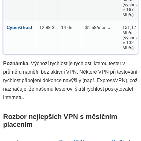
(výchozí
= 167
Mb/s)
CyberGhost
12,99 $
14 dní
$1,59/měsíc
131,17
Mb/s
(výchozí
= 132
Mb/s)
Poznámka.
Výchozí rychlost je rychlost, kterou tester v
průměru naměřil bez aktivní VPN. Některé VPN při testování
rychlost připojení dokonce navýšily (např. ExpressVPN), což
naznačuje, že našemu testerovi škrtil rychlost poskytovatel
internetu.
Rozbor nejlepších VPN s měsíčním
placením