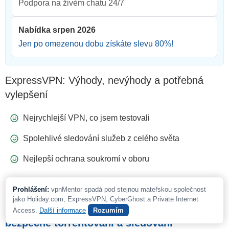
Podpora na živém chatu 24/7
Nabídka srpen 2026
Jen po omezenou dobu získáte slevu
80
%!
ExpressVPN: Výhody, nevýhody a potřebná
vylepšení
Nejrychlejší VPN, co jsem testovali
Spolehlivé sledování služeb z celého světa
Nejlepší ochrana soukromí v oboru
Dražší než konkurenční VPN
Prohlášení:
vpnMentor spadá pod stejnou mateřskou společnost
jako Holiday.com, ExpressVPN, CyberGhost a Private Internet
5. CyberGhost – Servery optimalizované pro
Access.
Další informace
Rozumím
bezpečné torrentování a sledování