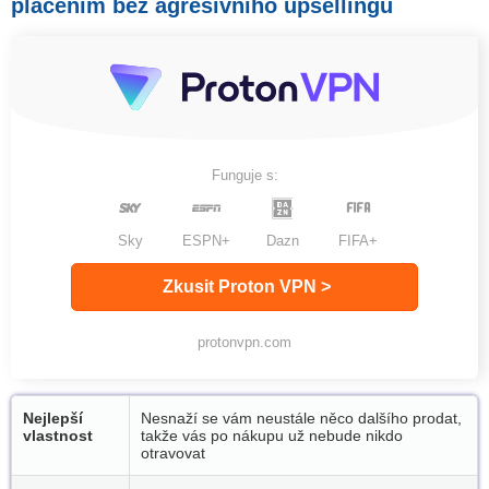
placením bez agresivního upsellingu
Funguje s:
Sky
ESPN+
Dazn
FIFA+
Zkusit Proton VPN >
protonvpn.com
Nejlepší
Nesnaží se vám neustále něco dalšího prodat,
vlastnost
takže vás po nákupu už nebude nikdo
otravovat