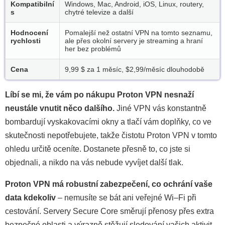
Kompatibilní
Windows, Mac, Android, iOS, Linux, routery,
s
chytré televize a další
Hodnocení
Pomalejší než ostatní VPN na tomto seznamu,
rychlosti
ale přes okolní servery je streaming a hraní
her bez problémů
Cena
9,99 $ za 1 měsíc,
$2,99/měsíc
dlouhodobě
Líbí se mi, že vám po nákupu Proton VPN nesnaží
neustále vnutit něco dalšího.
Jiné VPN vás konstantně
bombardují vyskakovacími okny a tlačí vám doplňky, co ve
skutečnosti nepotřebujete, takže čistotu Proton VPN v tomto
ohledu určitě oceníte. Dostanete přesně to, co jste si
objednali, a nikdo na vás nebude vyvíjet další tlak.
Proton VPN má robustní zabezpečení, co ochrání vaše
data kdekoliv
– nemusíte se bát ani veřejné Wi–Fi při
cestování. Servery Secure Core směrují přenosy přes extra
bezpečné oblasti a výrazně stěžují sledování vašich aktivit.