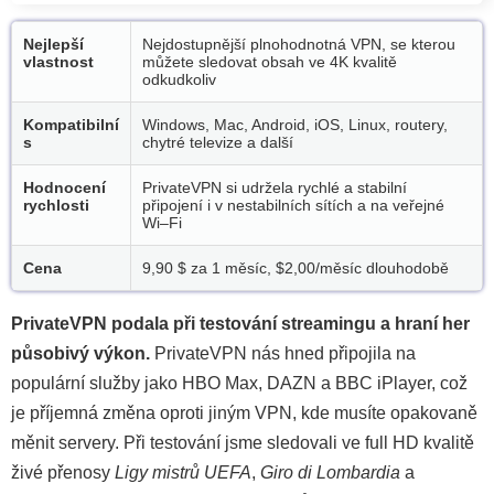
Nejlepší
Nejdostupnější plnohodnotná VPN, se kterou
vlastnost
můžete sledovat obsah ve 4K kvalitě
odkudkoliv
Kompatibilní
Windows, Mac, Android, iOS, Linux, routery,
s
chytré televize a další
Hodnocení
PrivateVPN si udržela rychlé a stabilní
rychlosti
připojení i v nestabilních sítích a na veřejné
Wi–Fi
Cena
9,90 $ za 1 měsíc,
$2,00/měsíc
dlouhodobě
PrivateVPN podala při testování streamingu a hraní her
působivý výkon.
PrivateVPN nás hned připojila na
populární služby jako HBO Max, DAZN a BBC iPlayer, což
je příjemná změna oproti jiným VPN, kde musíte opakovaně
měnit servery. Při testování jsme sledovali ve full HD kvalitě
živé přenosy
Ligy mistrů UEFA
,
Giro di Lombardia
a