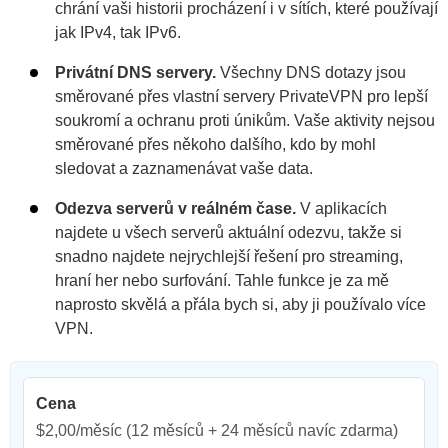
chrání vaši historii procházení i v sítích, které používají
jak IPv4, tak IPv6.
Privátní DNS servery.
Všechny DNS dotazy jsou
směrované přes vlastní servery PrivateVPN pro lepší
soukromí a ochranu proti únikům. Vaše aktivity nejsou
směrované přes někoho dalšího, kdo by mohl
sledovat a zaznamenávat vaše data.
Odezva serverů v reálném čase.
V aplikacích
najdete u všech serverů aktuální odezvu, takže si
snadno najdete nejrychlejší řešení pro streaming,
hraní her nebo surfování. Tahle funkce je za mě
naprosto skvělá a přála bych si, aby ji používalo více
VPN.
Cena
$2,00/měsíc
(12 měsíců + 24 měsíců navíc zdarma)