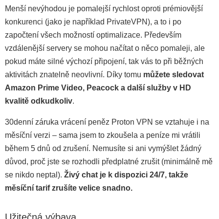
Menší nevýhodou je pomalejší rychlost oproti prémiovější
konkurenci (jako je například PrivateVPN), a to i po
započtení všech možností optimalizace. Především
vzdálenější servery se mohou načítat o něco pomaleji, ale
pokud máte silné výchozí připojení, tak vás to při běžných
aktivitách znatelně neovlivní. Díky tomu
můžete sledovat
Amazon Prime Video, Peacock a další služby v HD
kvalitě odkudkoliv
.
30denní záruka vrácení peněz Proton VPN se vztahuje i na
měsíční verzi – sama jsem to zkoušela a peníze mi vrátili
během 5 dnů od zrušení. Nemusíte si ani vymýšlet žádný
důvod, proč jste se rozhodli předplatné zrušit (minimálně mě
se nikdo neptal).
Živý chat je k dispozici 24/7, takže
měsíční tarif zrušíte velice snadno.
Užitečná výbava