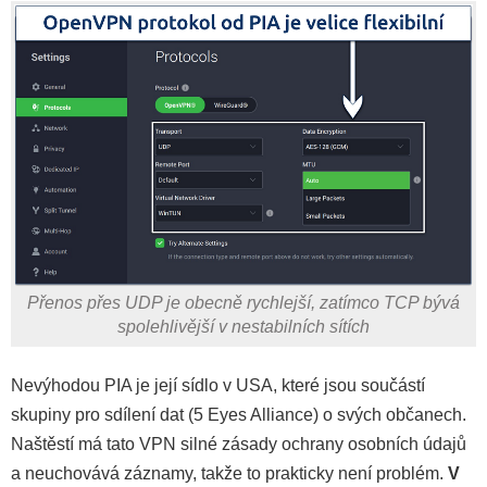
Přenos přes UDP je obecně rychlejší, zatímco TCP bývá
spolehlivější v nestabilních sítích
Nevýhodou PIA je její sídlo v USA, které jsou součástí
skupiny pro sdílení dat (5 Eyes Alliance) o svých občanech.
Naštěstí má tato VPN silné zásady ochrany osobních údajů
a neuchovává záznamy, takže to prakticky není problém.
V