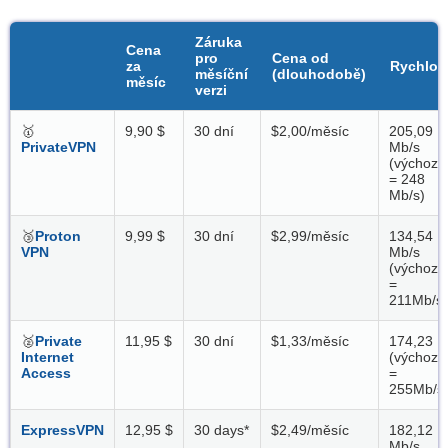
Záruka
Cena
pro
Cena od
za
Rychlos
měsíční
(dlouhodobě)
měsíc
verzi
🥇
9,90 $
30 dní
$2,00/měsíc
205,09
PrivateVPN
Mb/s
(výchozí
= 248
Mb/s)
🥉
Proton
9,99 $
30 dní
$2,99/měsíc
134,54
VPN
Mb/s
(výchozí
=
211Mb/s)
🥈
Private
11,95 $
30 dní
$1,33/měsíc
174,23
Internet
(výchozí
Access
=
255Mb/s
ExpressVPN
12,95 $
30 days
*
$2,49/měsíc
182,12
Mb/s