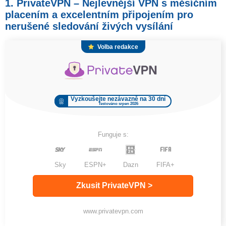
1. PrivateVPN – Nejlevnější VPN s měsíčním
placením a excelentním připojením pro
nerušené sledování živých vysílání
Volba redakce
Vyzkoušejte nezávazně na 30 dní
Testováno srpen 2026
Funguje s:
Sky
ESPN+
Dazn
FIFA+
Zkusit PrivateVPN >
www.privatevpn.com