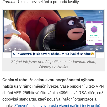
Formule 1
zcela bez sekání a propadů kvality.
Stejně tak jsme neměli potíže se sledováním Hulu,
Disney+ a Netflix
Cením si toho, že celou svou bezpečnostní výbavu
nabízí už v rámci měsíční verze.
Vaše připojení u této VPN
chrání AES-256bitové šifrování a 4096bitové RSA klíče, což
odpovídá standardu, který používají vládní organizace a
banky.
Zároveň bez chyby prošla všemi našimi testy úniků