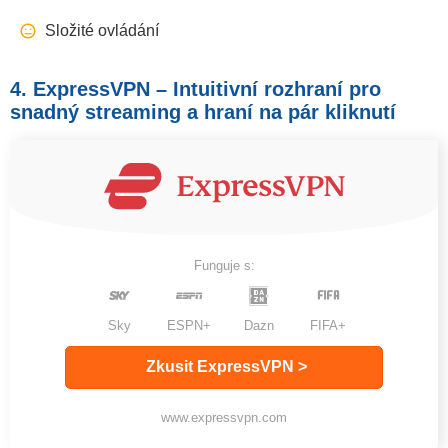
Složité ovládání
4. ExpressVPN – Intuitivní rozhraní pro
snadný streaming a hraní na pár kliknutí
Funguje s:
Sky
ESPN+
Dazn
FIFA+
Zkusit ExpressVPN >
www.expressvpn.com