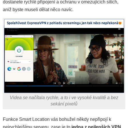
dostanete rychlé připojení a ochranu v omezujících sítích,
aniž byste museli dělat něco navíc.
Videa se načítala rychle, a to i ve vysoké kvalitě a bez
sekání pixelů
Funkce Smart Location vás bohužel někdy nepřipojí k
nejrychlejšímu serveru, zase je to
jedna z nejlepších VPN