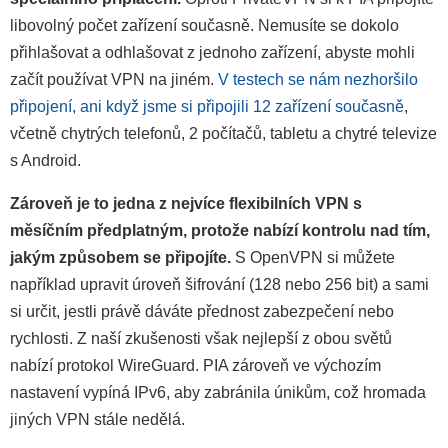
libovolný počet zařízení současně. Nemusíte se dokolo
přihlašovat a odhlašovat z jednoho zařízení, abyste mohli
začít používat VPN na jiném.
V testech se nám nezhoršilo
připojení, ani když jsme si připojili 12 zařízení současně
,
včetně chytrých telefonů, 2 počítačů, tabletu a chytré televize
s Android.
Zároveň je to jedna z nejvíce flexibilních VPN s
měsíčním předplatným, protože nabízí kontrolu nad tím,
jakým způsobem se připojíte.
S OpenVPN si můžete
například upravit úroveň šifrování (128 nebo 256 bit) a sami
si určit, jestli právě dáváte přednost zabezpečení nebo
rychlosti. Z naší zkušenosti však nejlepší z obou světů
nabízí protokol WireGuard. PIA zároveň ve výchozím
nastavení vypíná IPv6, aby zabránila únikům, což hromada
jiných VPN stále nedělá.