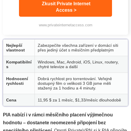
Zkusit Private Internet
Access >
www.privateinternetaccess.com
Nejlepší
Zabezpečíte všechna zařízení v domácí síti
vlastnost
přes jediný účet s měsíčním předplatným
Kompatibilní
Windows, Mac, Android, iOS, Linux, routery,
s
chytré televize a další
Hodnocení
Dobrá rychlost pro torrentování. Veřejně
rychlosti
dostupný film o velikosti 3 GB jsme měli
stažený za 1 hodinu a 4 minuty.
Cena
11,95 $ za 1 měsíc,
$1,33/měsíc
dlouhodobě
PIA nabízí i v rámci měsíčního placení výjimečnou
hodnotu – dostanete neomezeně připojení bez
speciálního připlácení.
Oproti PrivateVPN si k PIA připojíte