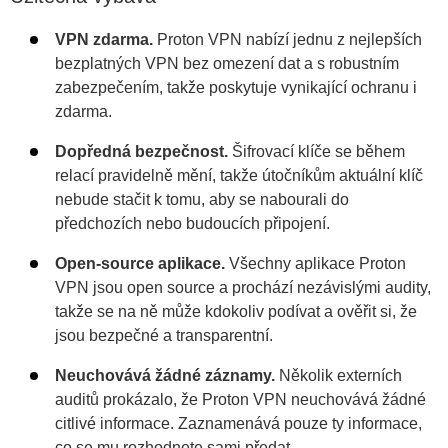
VPN zdarma.
Proton VPN nabízí jednu z nejlepších
bezplatných VPN bez omezení dat a s robustním
zabezpečením, takže poskytuje vynikající ochranu i
zdarma.
Dopředná bezpečnost.
Šifrovací klíče se během
relací pravidelně mění, takže útočníkům aktuální klíč
nebude stačit k tomu, aby se nabourali do
předchozích nebo budoucích připojení.
Open-source aplikace.
Všechny aplikace Proton
VPN jsou open source a prochází nezávislými audity,
takže se na ně může kdokoliv podívat a ověřit si, že
jsou bezpečné a transparentní.
Neuchovává žádné záznamy.
Několik externích
auditů prokázalo, že Proton VPN neuchovává žádné
citlivé informace. Zaznamenává pouze ty informace,
co se mu rozhodnete sami předat.