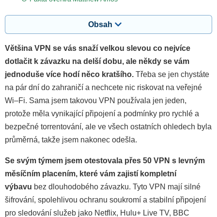
Obsah
Většina VPN se vás snaží velkou slevou co nejvíce
dotlačit k závazku na delší dobu, ale někdy se vám
jednoduše více hodí něco kratšího.
Třeba se jen chystáte
na pár dní do zahraničí a nechcete nic riskovat na veřejné
Wi–Fi. Sama jsem takovou VPN používala jen jeden,
protože měla vynikající připojení a podmínky pro rychlé a
bezpečné torrentování, ale ve všech ostatních ohledech byla
průměrná, takže jsem nakonec odešla.
Se svým týmem jsem otestovala přes 50 VPN s levným
měsíčním placením, které vám zajistí kompletní
výbavu
bez dlouhodobého závazku. Tyto VPN mají silné
šifrování, spolehlivou ochranu soukromí a stabilní připojení
pro sledování služeb jako Netflix, Hulu+ Live TV, BBC