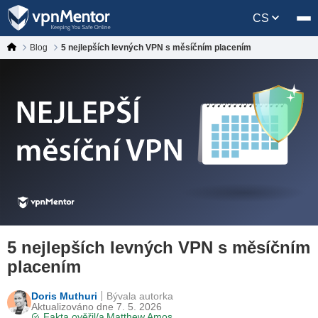
CS
Blog
5 nejlepších levných VPN s měsíčním placením
5 nejlepších levných VPN s měsíčním
placením
Doris Muthuri
Bývala autorka
Aktualizováno dne 7. 5. 2026
Fakta ověřil/a
Matthew Amos