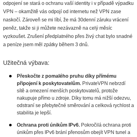
odpojení se stará o ochranu vaší identity i v případě výpadku
VPN – okamžitě vás odpojí od internetu než VPN zase
naskočí. Zároveň se mi líbí, že má 30denní záruku vrácení
peněz, takže si ji můžete nezávazně na celý měsíc
vyzkoušet. Zrušení předplatného přes živý chat bylo snadné
a peníze jsem měl zpátky během 3 dnů.
Užitečná výbava:
Přeskočte z pomalého pruhu díky přímému
připojení k poskytovatelům.
PrivateVPN nebrzdí
sítě a omezení menších poskytovatelů, protože
nakupuje přímo u zdroje. Díky tomu má nižší odezvu,
odstraní se přebytečné směrování a celková rychlost a
stabilita je lepší.
Ochrana proti únikům IPv6.
Pokročilá ochrana proti
únikům přes IPv6 brání přenosům obejít VPN tunel a