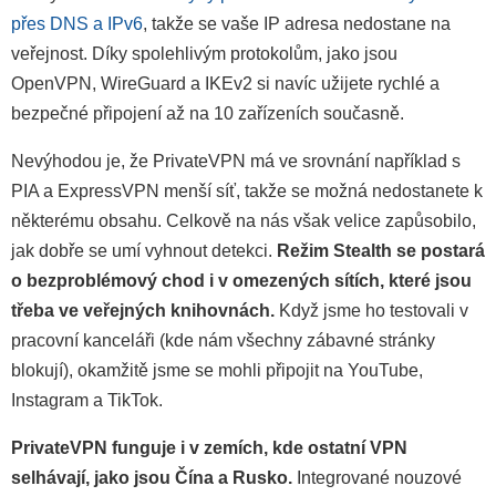
přes DNS a IPv6
, takže se vaše IP adresa nedostane na
veřejnost. Díky spolehlivým protokolům, jako jsou
OpenVPN, WireGuard a IKEv2 si navíc užijete rychlé a
bezpečné připojení až na 10 zařízeních současně.
Nevýhodou je, že PrivateVPN má ve srovnání například s
PIA a ExpressVPN menší síť, takže se možná nedostanete k
některému obsahu. Celkově na nás však velice zapůsobilo,
jak dobře se umí vyhnout detekci.
Režim Stealth se postará
o bezproblémový chod i v omezených sítích, které jsou
třeba ve veřejných knihovnách.
Když jsme ho testovali v
pracovní kanceláři (kde nám všechny zábavné stránky
blokují), okamžitě jsme se mohli připojit na YouTube,
Instagram a TikTok.
PrivateVPN funguje i v zemích, kde ostatní VPN
selhávají, jako jsou Čína a Rusko.
Integrované nouzové