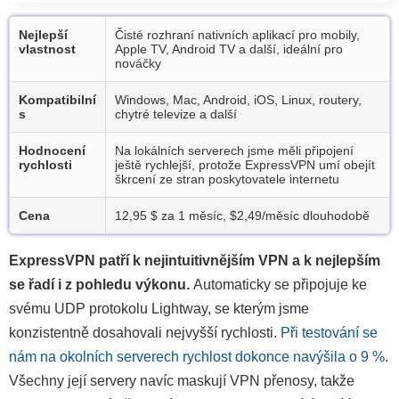
Nejlepší
Čisté rozhraní nativních aplikací pro mobily,
vlastnost
Apple TV, Android TV a další, ideální pro
nováčky
Kompatibilní
Windows, Mac, Android, iOS, Linux, routery,
s
chytré televize a další
Hodnocení
Na lokálních serverech jsme měli připojení
rychlosti
ještě rychlejší, protože ExpressVPN umí obejít
škrcení ze stran poskytovatele internetu
Cena
12,95 $ za 1 měsíc,
$2,49/měsíc
dlouhodobě
ExpressVPN patří k nejintuitivnějším VPN a k nejlepším
se řadí i z pohledu výkonu.
Automaticky se připojuje ke
svému UDP protokolu Lightway, se kterým jsme
konzistentně dosahovali nejvyšší rychlosti.
Při testování se
nám na okolních serverech rychlost dokonce navýšila o 9 %
.
Všechny její servery navíc maskují VPN přenosy, takže