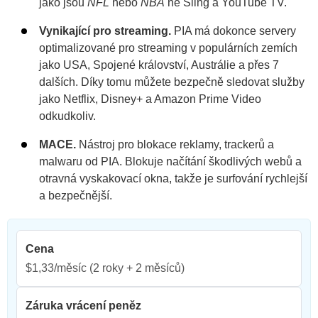
jako jsou
NFL
nebo
NBA
ne Sling a YouTube TV.
Vynikající pro streaming.
PIA má dokonce servery
optimalizované pro streaming v populárních zemích
jako USA, Spojené království, Austrálie a přes 7
dalších. Díky tomu můžete bezpečně sledovat služby
jako Netflix, Disney+ a Amazon Prime Video
odkudkoliv.
MACE.
Nástroj pro blokace reklamy, trackerů a
malwaru od PIA. Blokuje načítání škodlivých webů a
otravná vyskakovací okna, takže je surfování rychlejší
a bezpečnější.
Cena
$1,33/měsíc
(2 roky + 2 měsíců)
Záruka vrácení peněz