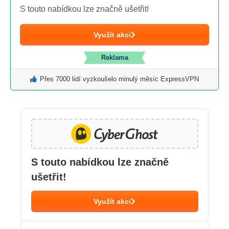
S touto nabídkou lze značně ušetřit!
Využít akci
Reklama
Přes 7000 lidí vyzkoušelo minulý měsíc ExpressVPN
S touto nabídkou lze značně
ušetřit!
Využít akci