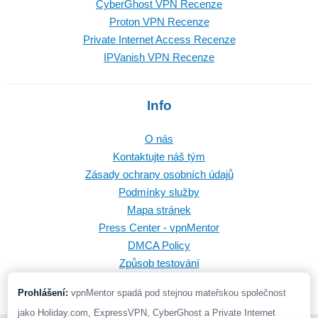
CyberGhost VPN Recenze
Proton VPN Recenze
Private Internet Access Recenze
IPVanish VPN Recenze
Info
O nás
Kontaktujte náš tým
Zásady ochrany osobních údajů
Podmínky služby
Mapa stránek
Press Center - vpnMentor
DMCA Policy
Způsob testování
Prohlášení:
vpnMentor spadá pod stejnou mateřskou společnost
jako Holiday.com, ExpressVPN, CyberGhost a Private Internet