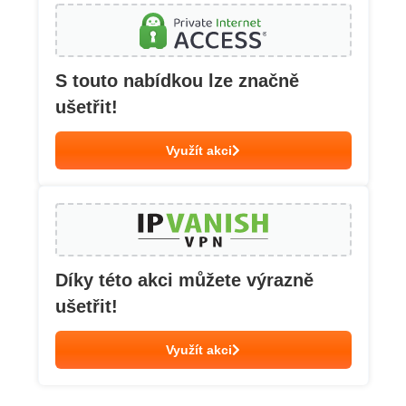
S touto nabídkou lze značně
ušetřit!
Využít akci
Díky této akci můžete výrazně
ušetřit!
Využít akci