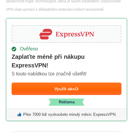
společnosti Kape Technologies, která je naším vlastníkem. Doporučené
VPN však vychází z důkladného testování našich recenzentů.
Ověřeno
Zaplaťte méně při nákupu
ExpressVPN!
S touto nabídkou lze značně ušetřit!
Využít akci
Reklama
Přes 7000 lidí vyzkoušelo minulý měsíc ExpressVPN