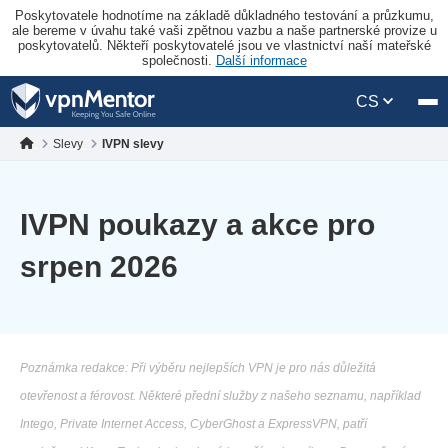
Poskytovatele hodnotíme na základě důkladného testování a průzkumu,
ale bereme v úvahu také vaši zpětnou vazbu a naše partnerské provize u
poskytovatelů. Někteří poskytovatelé jsou ve vlastnictví naší mateřské
společnosti.
Další informace
CS
Slevy
IVPN slevy
IVPN poukazy a akce pro
srpen 2026
Poznámka redakce: Při výběru nejlepších VPN je pro nás důležitá
otevřenost a férovost. Některé přední služby z našeho seznamu, například
Intego, Private Internet Access, CyberGhost a ExpressVPN, patří