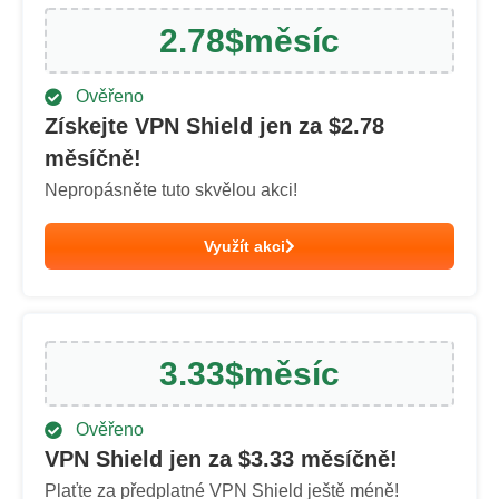
2.78
$
měsíc
Ověřeno
Získejte VPN Shield jen za $
2.78
měsíčně!
Nepropásněte tuto skvělou akci!
Využít akci
3.33
$
měsíc
Ověřeno
VPN Shield jen za $
3.33
měsíčně!
Plaťte za předplatné VPN Shield ještě méně!