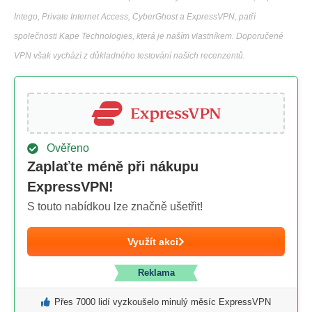
Intego, Private Internet Access, CyberGhost a ExpressVPN, patří
společnosti Kape Technologies, která je naším vlastníkem. Doporučené
VPN však vychází z důkladného testování našich recenzentů.
Ověřeno
Zaplaťte méně při nákupu
ExpressVPN!
S touto nabídkou lze značně ušetřit!
Využít akci
Reklama
Přes 7000 lidí vyzkoušelo minulý měsíc ExpressVPN