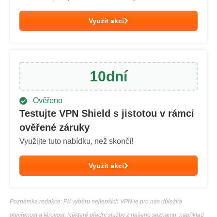
Využít akci
10
dní
Ověřeno
Testujte VPN Shield s jistotou v rámci
ověřené záruky
Využijte tuto nabídku, než skončí!
Využít akci
Poznámka redakce: Při výběru nejlepších VPN je pro nás důležitá
otevřenost a férovost. Některé přední služby z našeho seznamu, například