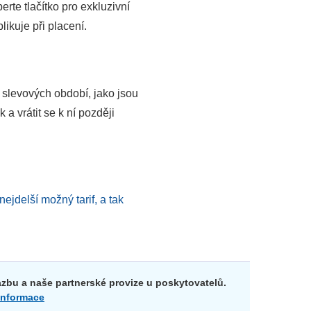
e tlačítko pro exkluzivní
likuje při placení.
h slevových období, jako jsou
 vrátit se k ní později
nejdelší možný tarif, a tak
zbu a naše partnerské provize u poskytovatelů.
 informace