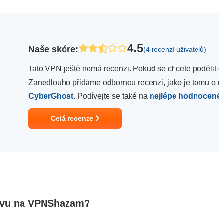
4.5
Naše skóre
:
(4 recenzí uživatelů)
Tato VPN ještě nemá recenzi. Pokud se chcete podělit o
Zanedlouho přidáme odbornou recenzi, jako je tomu o 
CyberGhost
. Podívejte se také na
nejlépe hodnocen
Celá recenze
levu na VPNShazam?