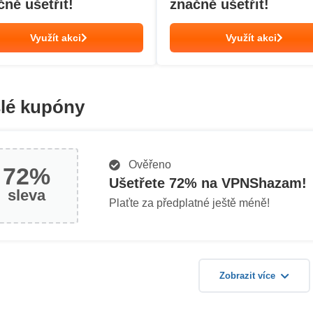
čně ušetřit!
značně ušetřit!
Využít akci
Využít akci
lé kupóny
Ověřeno
72%
Ušetřete 72% na VPNShazam!
sleva
Plaťte za předplatné ještě méně!
Zobrazit více