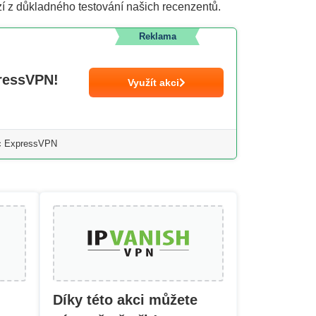
í z důkladného testování našich recenzentů.
Reklama
ressVPN!
Využít akci
íc ExpressVPN
Díky této akci můžete