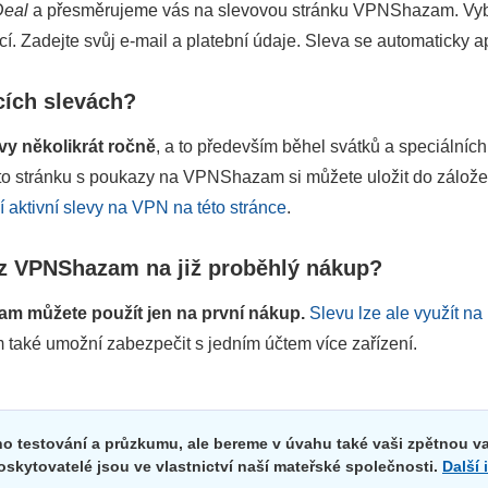
Deal
a přesměrujeme vás na slevovou stránku VPNShazam. Vybert
cí. Zadejte svůj e-mail a platební údaje. Sleva se automaticky ap
cích slevách?
y několikrát ročně
, a to především běhel svátků a speciálníc
o stránku s poukazy na VPNShazam si můžete uložit do záložek a
 aktivní slevy na VPN na této stránce
.
z VPNShazam na již proběhlý nákup?
 můžete použít jen na první nákup.
Slevu lze ale využít na 
 také umožní zabezpečit s jedním účtem více zařízení.
 testování a průzkumu, ale bereme v úvahu také vaši zpětnou va
oskytovatelé jsou ve vlastnictví naší mateřské společnosti.
Další