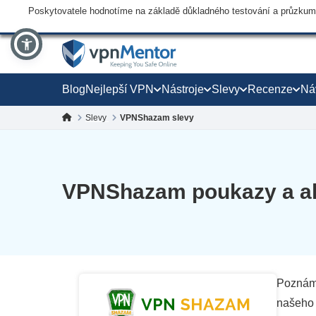
Poskytovatele hodnotíme na základě důkladného testování a průzkumu,
Blog
Nejlepší VPN
Nástroje
Slevy
Recenze
Ná
Slevy
VPNShazam slevy
VPNShazam poukazy a ak
Poznámk
našeho 