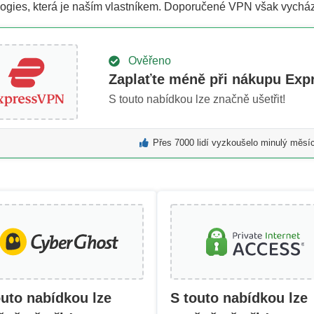
ogies, která je naším vlastníkem. Doporučené VPN však vycház
Ověřeno
Zaplaťte méně při nákupu Exp
S touto nabídkou lze značně ušetřit!
Přes 7000 lidí vyzkoušelo minulý měs
outo nabídkou lze
S touto nabídkou lze