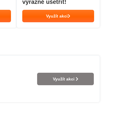
výrazně ušetřit!
Využít akci
Využít akci