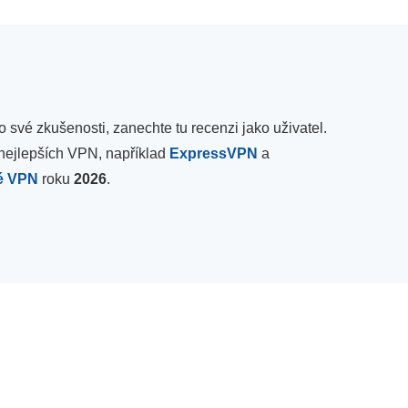
 své zkušenosti, zanechte tu recenzi jako uživatel.
nejlepších VPN, například
ExpressVPN
a
é VPN
roku
2026
.