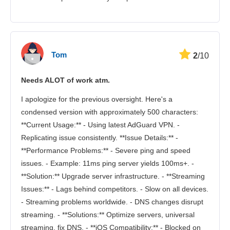
Tom
2
/10
Needs ALOT of work atm.
I apologize for the previous oversight. Here's a
condensed version with approximately 500 characters:
**Current Usage:** - Using latest AdGuard VPN. -
Replicating issue consistently. **Issue Details:** -
**Performance Problems:** - Severe ping and speed
issues. - Example: 11ms ping server yields 100ms+. -
**Solution:** Upgrade server infrastructure. - **Streaming
Issues:** - Lags behind competitors. - Slow on all devices.
- Streaming problems worldwide. - DNS changes disrupt
streaming. - **Solutions:** Optimize servers, universal
streaming, fix DNS. - **iOS Compatibility:** - Blocked on