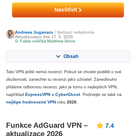
Navštívit
Andreea Juganaru
Vedoucí redaktorka
Aktualizováno dne 17. 5. 2025
Fakta ověřil/a
Matthew Amos
Obsah
Obsah:
Naše skóre:
Tato VPN ještě nemá recenzi. Pokud se chcete podělit o své
Klíčové vlastnosti
7.4
zkušenosti, zanechte tu recenzi jako uživatel. Zanedlouho
přidáme odbornou recenzi, jako je tomu o nejlepších VPN,
Instalace a aplikace
8.8
například
ExpressVPN
a
CyberGhost
. Podívejte se také na
Cena
8.8
nejlépe hodnocené VPN
roku
2026
.
Spolehlivost a podpora
7.0
Funkce AdGuard VPN –
7.4
aktualizace 2026