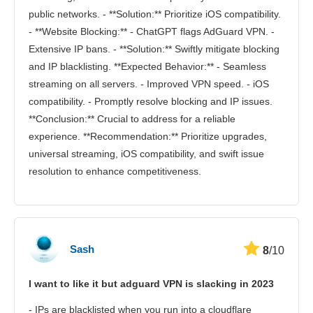
public networks. - **Solution:** Prioritize iOS compatibility.
- **Website Blocking:** - ChatGPT flags AdGuard VPN. -
Extensive IP bans. - **Solution:** Swiftly mitigate blocking
and IP blacklisting. **Expected Behavior:** - Seamless
streaming on all servers. - Improved VPN speed. - iOS
compatibility. - Promptly resolve blocking and IP issues.
**Conclusion:** Crucial to address for a reliable
experience. **Recommendation:** Prioritize upgrades,
universal streaming, iOS compatibility, and swift issue
resolution to enhance competitiveness.
Sash
8
/10
I want to like it but adguard VPN is slacking in 2023
- IPs are blacklisted when you run into a cloudflare