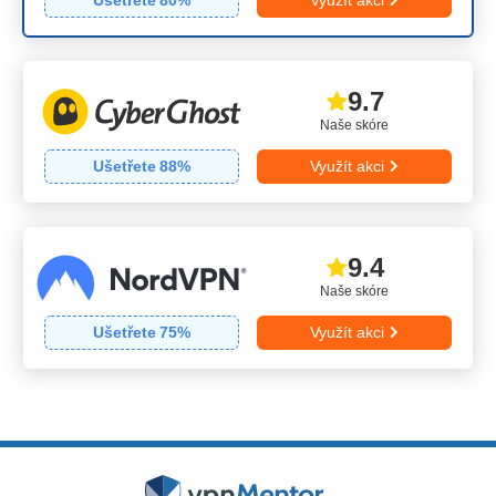
Ušetřete
80
%
Využít akci
9.7
Naše skóre
Ušetřete
88
%
Využít akci
9.4
Naše skóre
Ušetřete
75
%
Využít akci