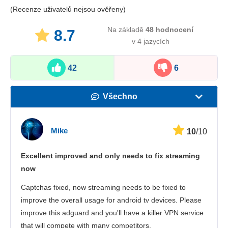
(Recenze uživatelů nejsou ověřeny)
Na základě
48
hodnocení
8.7
v 4 jazycích
42
6
Všechno
Rychlost
Mike
10
/10
Streamovací služby
Excellent improved and only needs to fix streaming
Bezpečnost
now
Zákaznická podpora
Captchas fixed, now streaming needs to be fixed to
improve the overall usage for android tv devices. Please
improve this adguard and you'll have a killer VPN service
that will compete with many competitors.