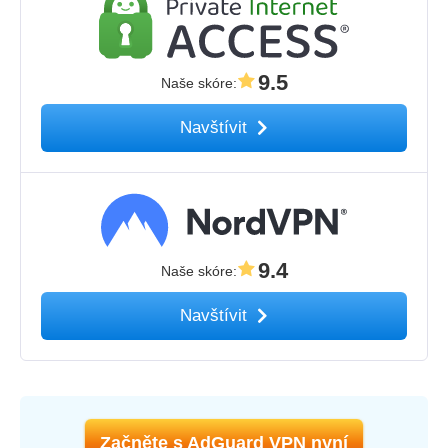
9.5
Naše skóre
:
Navštívit
9.4
Naše skóre
:
Navštívit
Začněte s AdGuard VPN nyní