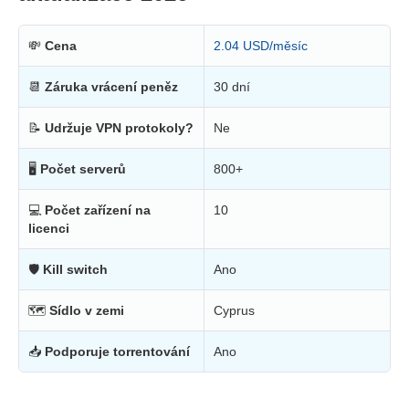
💸
Cena
2.04 USD/měsíc
📆
Záruka vrácení peněz
30 dní
📝
Udržuje VPN protokoly?
Ne
🖥
Počet serverů
800+
💻
Počet zařízení na
10
licenci
🛡
Kill switch
Ano
🗺
Sídlo v zemi
Cyprus
📥
Podporuje torrentování
Ano