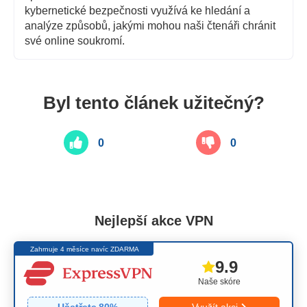
kybernetické bezpečnosti využívá ke hledání a
analýze způsobů, jakými mohou naši čtenáři chránit
své online soukromí.
Byl tento článek užitečný?
0
0
Nejlepší akce VPN
Zahrnuje 4 měsíce navíc ZDARMA
9.9
Naše skóre