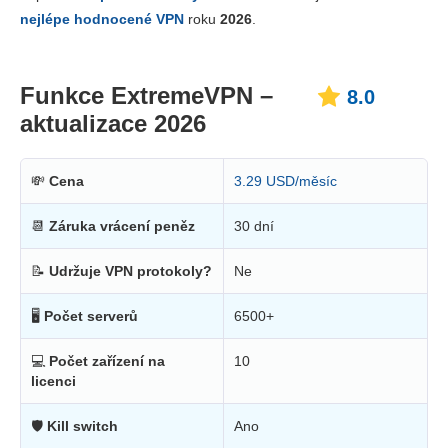
Cena
6.8
nejlépe hodnocené VPN
roku
2026
.
Spolehlivost a podpora
8.4
Funkce ExtremeVPN –
8.0
aktualizace 2026
💸
Cena
3.29 USD/měsíc
📆
Záruka vrácení peněz
30 dní
📝
Udržuje VPN protokoly?
Ne
🖥
Počet serverů
6500+
💻
Počet zařízení na
10
licenci
🛡
Kill switch
Ano