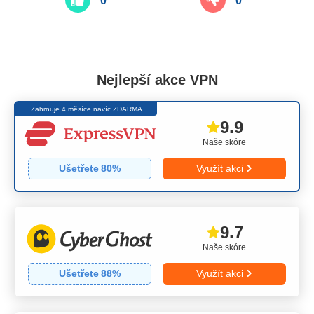
0
0
Nejlepší akce VPN
Zahrnuje 4 měsíce navíc ZDARMA
9.9
Naše skóre
Ušetřete
80
%
Využít akci
9.7
Naše skóre
Ušetřete
88
%
Využít akci