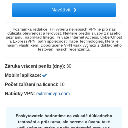
Navštívit
Poznámka redakce: Při výběru nejlepších VPN je pro nás
důležitá otevřenost a férovost. Některé přední služby z našeho
seznamu, například Intego, Private Internet Access, CyberGhost
a ExpressVPN, patří společnosti Kape Technologies, která je
naším vlastníkem. Doporučené VPN však vychází z důkladného
testování našich recenzentů.
Záruka vrácení peněz (dny):
30
Mobilní aplikace:
Počet zařízení na licenci:
10
Nabídky VPN:
extremevpn.com
Poskytovatele hodnotíme na základě důkladného
testování a průzkumu, ale bereme v úvahu také
vaši zpětnou vazbu a naše partnerské provize u