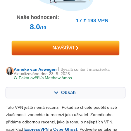
Naše hodnocení:
17
z
193
VPN
8.0
/10
Navštívit
Anneke van Aswegen
Bývalá content manažerka
Aktualizováno dne 23. 5. 2025
Fakta ověřil/a
Matthew Amos
Obsah
Obsah:
Naše skóre:
Tato VPN ještě nemá recenzi. Pokud se chcete podělit o své
Klíčové vlastnosti
8.0
zkušenosti, zanechte tu recenzi jako uživatel. Zanedlouho
přidáme odbornou recenzi, jako je tomu o nejlepších VPN,
Instalace a aplikace
6.8
například
ExpressVPN
a
CyberGhost
. Podívejte se také na