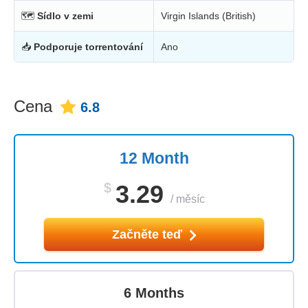
🗺
Sídlo v zemi
Virgin Islands (British)
📥
Podporuje torrentování
Ano
Cena
6.8
12 Month
$
3.29
/
měsíc
Začněte teď
6 Months