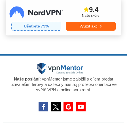
9.4
Naše skóre
Ušetřete
75
%
Využít akci
Naše poslání:
vpnMentor jsme založili s cílem předat
uživatelům férový a užitečný nástroj pro lepší orientaci ve
světě VPN a online soukromí.