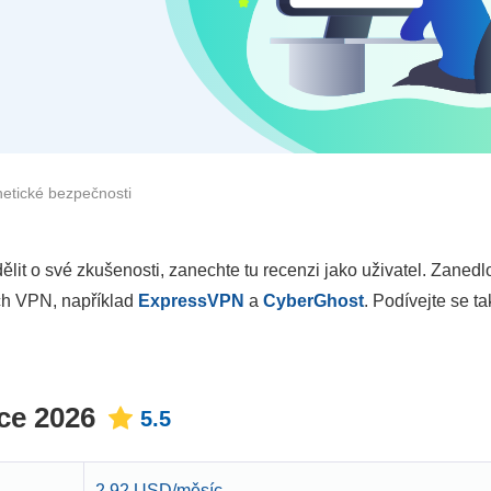
netické bezpečnosti
lit o své zkušenosti, zanechte tu recenzi jako uživatel. Zaned
ích VPN, například
ExpressVPN
a
CyberGhost
. Podívejte se t
ce 2026
5.5
2.92 USD/měsíc