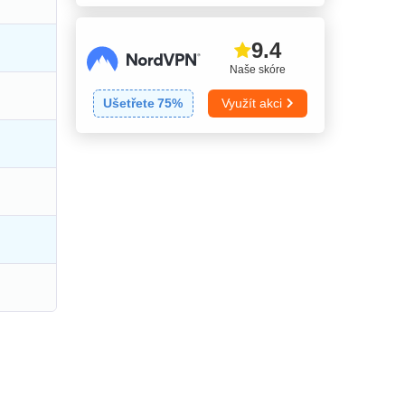
9.4
Naše skóre
Ušetřete
75
%
Využít akci