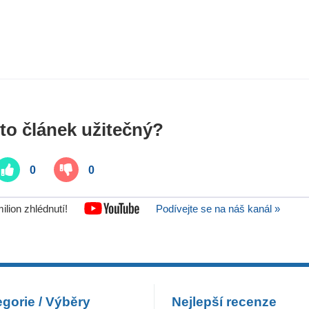
nto článek užitečný?
0
0
lion zhlédnutí!
Podívejte se na náš kanál »
gorie / Výběry
Nejlepší recenze