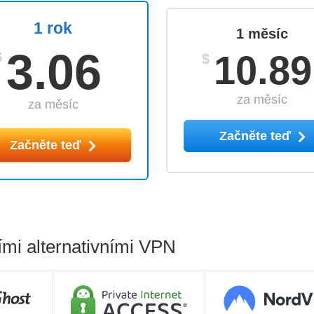
1 rok
1 měsíc
3.06
10.89
$
$
za měsíc
za měsíc
Začněte teď
Začněte teď
ími alternativními VPN