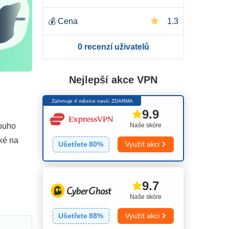
💰
Cena
1.3
0 recenzí uživatelů
Nejlepší akce VPN
Zahrnuje 4 měsíce navíc ZDARMA
9.9
Naše skóre
louho
aké na
Ušetřete
80
%
Využít akci
9.7
Naše skóre
Ušetřete
88
%
Využít akci