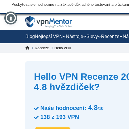
Poskytovatele hodnotíme na základě důkladného testování a průzkumu,
Blog
Nejlepší VPN
Nástroje
Slevy
Recenze
Ná
Recenze
Hello VPN
Hello VPN Recenze 20
4.8 hvězdiček?
4.8
Naše hodnocení:
/10
138
z
193
VPN