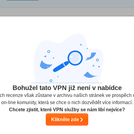
recenzí
(Recenze uživatelů nejsou ověřeny)
ích
0
Streamovací služby
Bezpečnost
Zákaznická p
Bohužel tato VPN již není v nabídce
ich recenze však zůstane v archivu našich stránek ve prospěch 
on-line komunity, která se chce o nich dozvědět více informací.
Chcete zjistit, které VPN služby se nám libí nejvíce?
Klikněte zde
ite is no longer active it's a scam. Purchased the life time
ally no help from the manufacturer, it's a scam do not purchase 