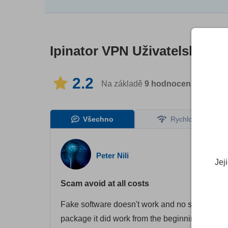
Ipinator VPN
Uživatelských 
2.2
Na základě
9
hodnocení
v 2 jazyc
Všechno
Rychlost
Peter Nili
Jej
Scam avoid at all costs
Fake software doesn't work and no support, webs
package it did work from the beginning then tot