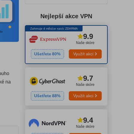
Nejlepší akce VPN
Zahrnuje 4 měsíce navíc ZDARMA
9.9
Naše skóre
Ušetřete
80
%
Využít akci
louho
9.7
aké na
Naše skóre
Ušetřete
88
%
Využít akci
9.4
Naše skóre