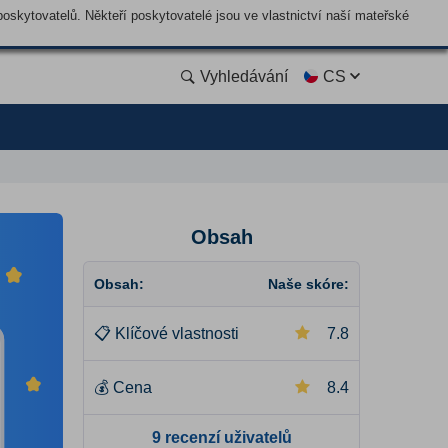
skytovatelů. Někteří poskytovatelé jsou ve vlastnictví naší mateřské
Vyhledávání
CS
Obsah
Obsah:
Naše skóre:
📋
Klíčové vlastnosti
7.8
💰
Cena
8.4
9 recenzí uživatelů