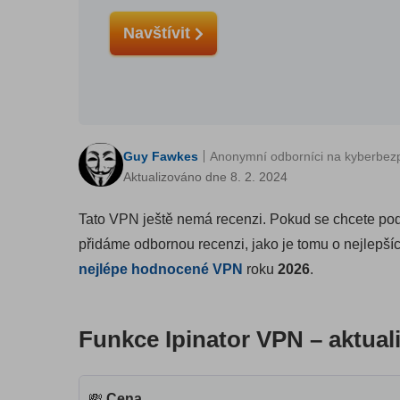
Navštívit
Guy Fawkes
Anonymní odborníci na kyberbez
Aktualizováno dne 8. 2. 2024
Tato VPN ještě nemá recenzi. Pokud se chcete podě
přidáme odbornou recenzi, jako je tomu o nejlepš
nejlépe hodnocené VPN
roku
2026
.
Funkce Ipinator VPN – aktual
💸
Cena