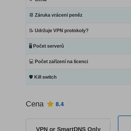
📆
Záruka vrácení peněz
📝
Udržuje VPN protokoly?
🖥
Počet serverů
💻
Počet zařízení na licenci
🛡
Kill switch
Cena
8.4
VPN or SmartDNS Only