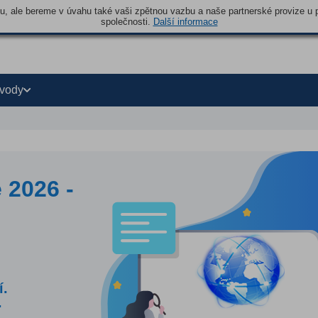
 ale bereme v úvahu také vaši zpětnou vazbu a naše partnerské provize u po
společnosti.
Další informace
vody
 2026 -
í.
.