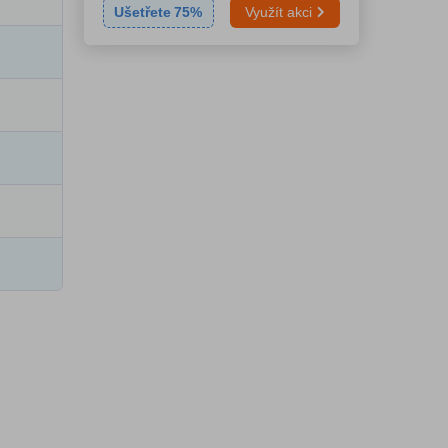
Ušetřete
75
%
Využít akci