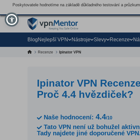
Poskytovatele hodnotíme na základě důkladného testování a průzkumu,
Blog
Nejlepší VPN
Nástroje
Slevy
Recenze
Ná
Recenze
Ipinator VPN
Ipinator VPN Recenze
Proč 4.4 hvězdiček?
4.4
Naše hodnocení:
/10
Tato VPN není už bohužel aktivn
Tady najdete jiné doporučené VPN