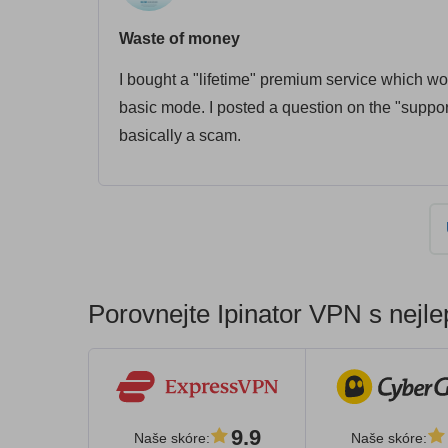
Waste of money
I bought a "lifetime" premium service which wor
basic mode. I posted a question on the "suppor
basically a scam.
Porovnejte Ipinator VPN s nejle
9.9
Naše skóre
:
Naše skóre
: