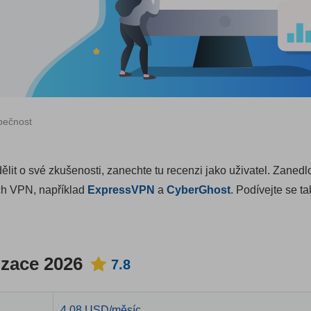
pečnost
lit o své zkušenosti, zanechte tu recenzi jako uživatel. Zaned
ích VPN, například
ExpressVPN
a
CyberGhost
. Podívejte se t
izace 2026
7.8
4.08 USD/měsíc