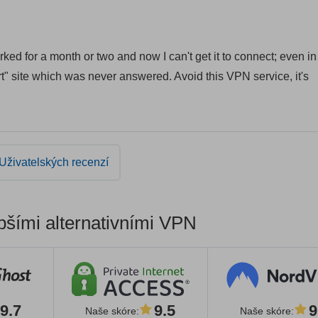
ked for a month or two and now I can't get it to connect; even in
t" site which was never answered. Avoid this VPN service, it's
Uživatelských recenzí
pšími alternativními VPN
9.7
9.5
9
Naše skóre
:
Naše skóre
: