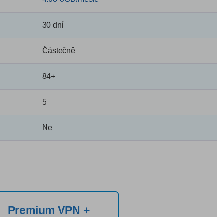
30 dní
Částečně
84+
5
Ne
Premium VPN +