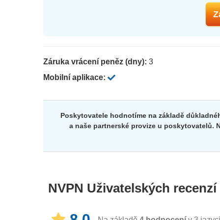
Z
Záruka vrácení peněz (dny):
3
Mobilní aplikace:
Poskytovatele hodnotíme na základě důkladnéh
a naše partnerské provize u poskytovatelů. N
NVPN
Uživatelských recenzí
8.0
Na základě
4
hodnocení
v 3 jazyc