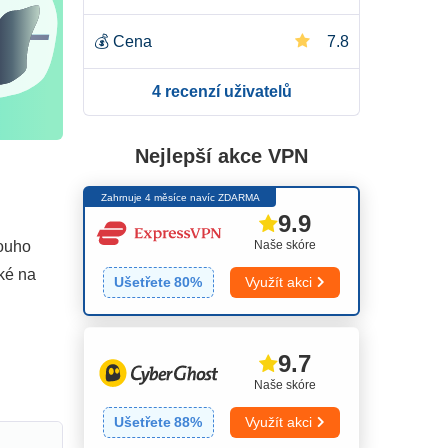
💰
Cena
7.8
4 recenzí uživatelů
Nejlepší akce VPN
Zahrnuje 4 měsíce navíc ZDARMA
9.9
Naše skóre
louho
aké na
Ušetřete
80
%
Využít akci
9.7
Naše skóre
Ušetřete
88
%
Využít akci