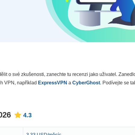
lit o své zkušenosti, zanechte tu recenzi jako uživatel. Zaned
ích VPN, například
ExpressVPN
a
CyberGhost
. Podívejte se t
026
4.3
3.33 USD/měsíc