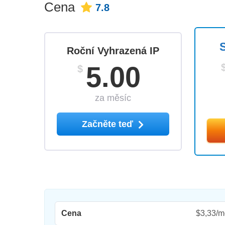
Cena
7.8
Roční Vyhrazená IP
5.00
$
za měsíc
Začněte teď
Cena
$3,33/m