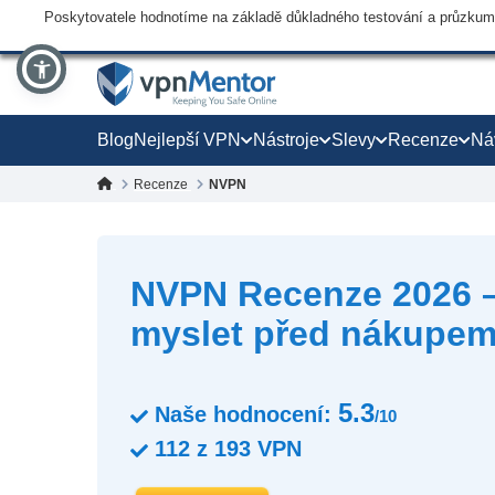
Poskytovatele hodnotíme na základě důkladného testování a průzkumu,
Blog
Nejlepší VPN
Nástroje
Slevy
Recenze
Ná
Recenze
NVPN
NVPN Recenze 2026 –
myslet před nákupe
5.3
Naše hodnocení:
/10
112
z
193
VPN