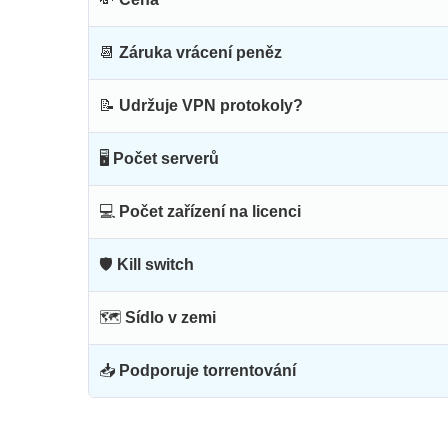
📆
Záruka vrácení peněz
📝
Udržuje VPN protokoly?
🖥
Počet serverů
💻
Počet zařízení na licenci
🛡
Kill switch
🗺
Sídlo v zemi
📥
Podporuje torrentování