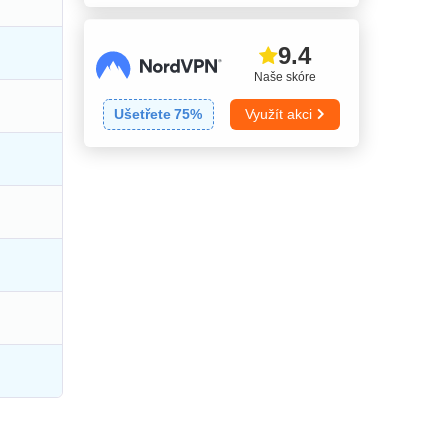
9.4
Naše skóre
Ušetřete
75
%
Využít akci