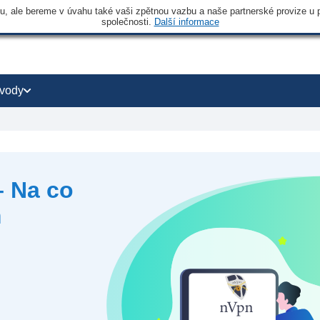
 ale bereme v úvahu také vaši zpětnou vazbu a naše partnerské provize u po
společnosti.
Další informace
vody
 Na co
m