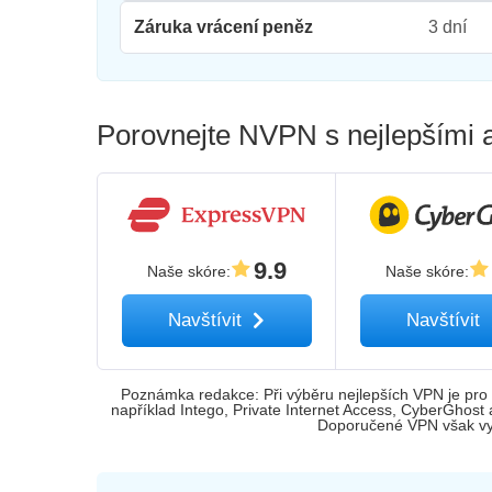
Záruka vrácení peněz
3 dní
Porovnejte NVPN s nejlepšími a
9.9
Naše skóre
:
Naše skóre
:
Navštívit
Navštívit
Poznámka redakce: Při výběru nejlepších VPN je pro 
například Intego, Private Internet Access, CyberGhost
Doporučené VPN však vyc