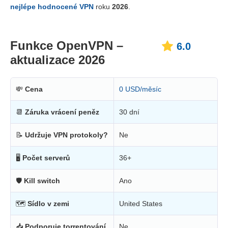
Cena
2.4
nejlépe hodnocené VPN
roku
2026
.
Spolehlivost a podpora
3.6
Funkce OpenVPN –
6.0
aktualizace 2026
💸
Cena
0 USD/měsíc
📆
Záruka vrácení peněz
30 dní
📝
Udržuje VPN protokoly?
Ne
🖥
Počet serverů
36+
🛡
Kill switch
Ano
🗺
Sídlo v zemi
United States
📥
Podporuje torrentování
Ne