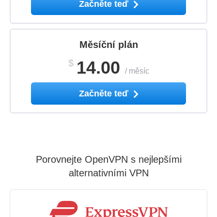
Začněte teď
Měsíční plán
$
14.00
/
měsíc
Začněte teď
Porovnejte OpenVPN s nejlepšími
alternativními VPN