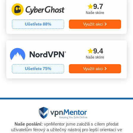
9.7
Naše skóre
Ušetřete
88
%
Využít akci
9.4
Naše skóre
Ušetřete
75
%
Využít akci
Naše poslání:
vpnMentor jsme založili s cílem předat
uživatelům férový a užitečný nástroj pro lepší orientaci ve