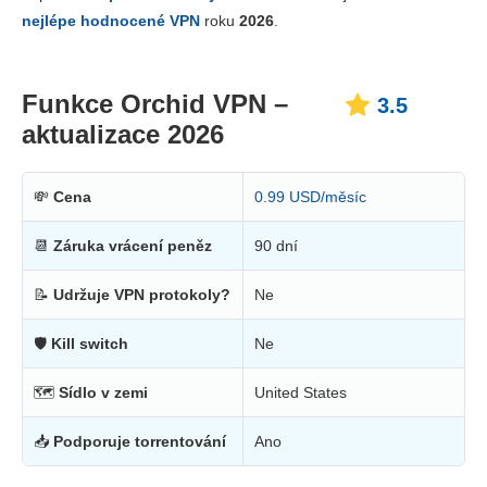
Cena
5.3
nejlépe hodnocené VPN
roku
2026
.
Spolehlivost a podpora
3.3
Funkce Orchid VPN –
3.5
aktualizace 2026
💸
Cena
0.99 USD/měsíc
📆
Záruka vrácení peněz
90 dní
📝
Udržuje VPN protokoly?
Ne
🛡
Kill switch
Ne
🗺
Sídlo v zemi
United States
📥
Podporuje torrentování
Ano