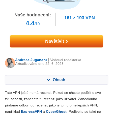
Naše hodnocení:
161
z
193
VPN
4.4
/10
Navštívit
Andreea Juganaru
Vedoucí redaktorka
Aktualizováno dne 22. 6. 2023
Obsah
Obsah:
Naše skóre:
Tato VPN ještě nemá recenzi. Pokud se chcete podělit o své
Klíčové vlastnosti
3.5
zkušenosti, zanechte tu recenzi jako uživatel. Zanedlouho
přidáme odbornou recenzi, jako je tomu o nejlepších VPN,
Instalace a aplikace
5.3
například
ExpressVPN
a
CyberGhost
. Podívejte se také na