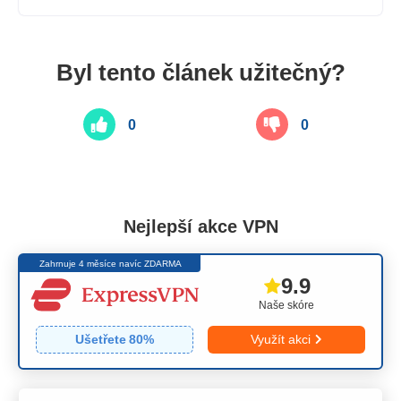
Byl tento článek užitečný?
0
0
Nejlepší akce VPN
Zahrnuje 4 měsíce navíc ZDARMA
9.9
Naše skóre
Ušetřete
80
%
Využít akci