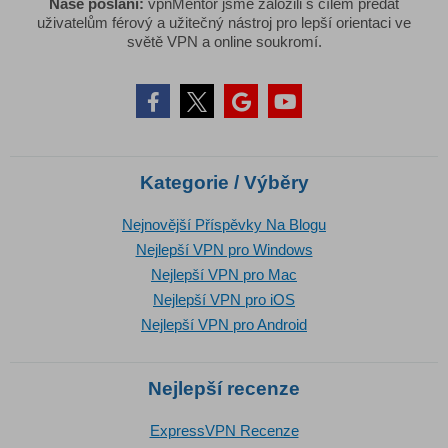
Naše poslání:
vpnMentor jsme založili s cílem předat
uživatelům férový a užitečný nástroj pro lepší orientaci ve
světě VPN a online soukromí.
Kategorie / Výběry
Nejnovější Příspěvky Na Blogu
Nejlepší VPN pro Windows
Nejlepší VPN pro Mac
Nejlepší VPN pro iOS
Nejlepší VPN pro Android
Nejlepší recenze
ExpressVPN Recenze