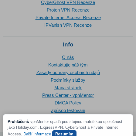
CyberGhost VPN Recenze
Proton VPN Recenze
Private Internet Access Recenze
IPVanish VPN Recenze
Info
O nás
Kontaktujte náš tým
Zásady ochrany osobních údajů
Podmínky služby
Mapa stránek
Press Center - vpnMentor
DMCA Policy
Způsob testování
Prohlášení:
vpnMentor spadá pod stejnou mateřskou společnost
jako Holiday.com, ExpressVPN, CyberGhost a Private Internet
Access.
Další informace
Rozumím