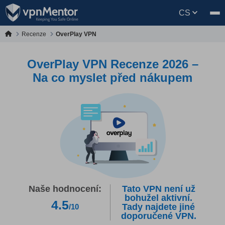
CS
Recenze
OverPlay VPN
OverPlay VPN Recenze 2026 –
Na co myslet před nákupem
Naše hodnocení:
Tato VPN není už
bohužel aktivní.
4.5
Tady najdete jiné
/10
doporučené VPN.