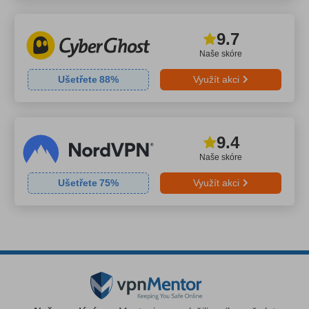
9.7
Naše skóre
Ušetřete
88
%
Využít akci
9.4
Naše skóre
Ušetřete
75
%
Využít akci