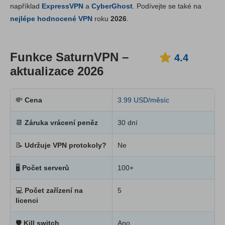
například
ExpressVPN
a
CyberGhost
. Podívejte se také na
Cena
9.6
nejlépe hodnocené VPN
roku
2026
.
Spolehlivost a podpora
6.3
Funkce SaturnVPN –
4.4
aktualizace 2026
💸
Cena
3.99 USD/měsíc
📆
Záruka vrácení peněz
30 dní
📝
Udržuje VPN protokoly?
Ne
🖥
Počet serverů
100+
💻
Počet zařízení na
5
licenci
🛡
Kill switch
Ano