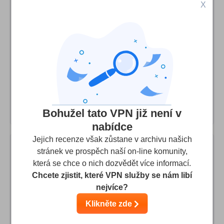
X
Reliable and fast I wish they had android app
I bought their one month service and used it for my two
weeks travel. it connects easily after you set it up. I used
the connection on both my android phone and computer,
it didn't disappoint me. The only thing is I wish they had
an android application as I'm mostly on my phone, but
their price covers the downside of not having an app.
Bohužel tato VPN již není v
nabídce
Jejich recenze však zůstane v archivu našich
stránek ve prospěch naší on-line komunity,
Robert K Jose
10
/10
která se chce o nich dozvědět více informací.
Chcete zjistit, které VPN služby se nám libí
Amazing VPN
nejvíce?
Excellent VPN Service Provider. The best VPN I have
Klikněte zde
ever experienced. I recommend this VPN. It is super fast,