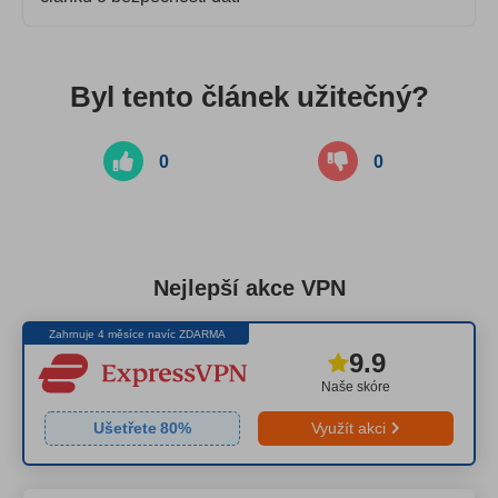
Byl tento článek užitečný?
0
0
Nejlepší akce VPN
Zahrnuje 4 měsíce navíc ZDARMA
9.9
Naše skóre
Ušetřete
80
%
Využít akci