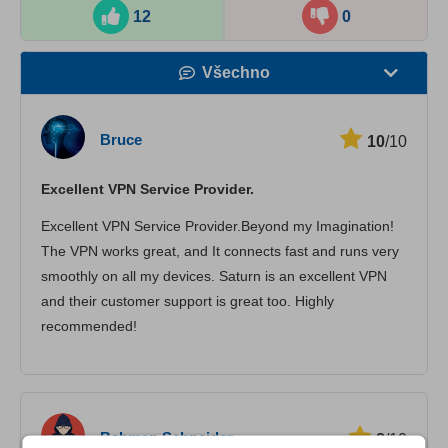
12
0
Všechno
Rychlost
Bruce
10
/10
Streamovací služby
Excellent VPN Service Provider.
Bezpečnost
Excellent VPN Service Provider.Beyond my Imagination!
Zákaznická podpora
The VPN works great, and It connects fast and runs very
smoothly on all my devices. Saturn is an excellent VPN
and their customer support is great too. Highly
recommended!
Bahman Schneider
8
/10