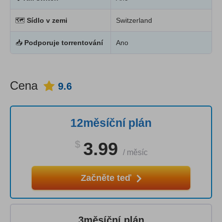
🗺
Sídlo v zemi
Switzerland
📥
Podporuje torrentování
Ano
Cena
9.6
12měsíční plán
$
3.99
/
měsíc
Začněte teď
3měsíční plán