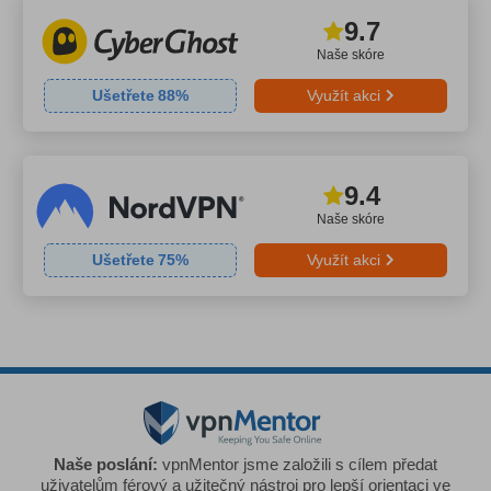
9.7
Naše skóre
Ušetřete
88
%
Využít akci
9.4
Naše skóre
Ušetřete
75
%
Využít akci
Naše poslání:
vpnMentor jsme založili s cílem předat
uživatelům férový a užitečný nástroj pro lepší orientaci ve