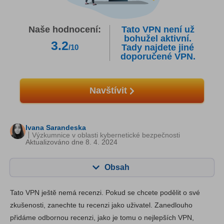
Naše hodnocení:
Tato VPN není už
bohužel aktivní.
3.2
Tady najdete jiné
/10
doporučené VPN.
Navštívit
Ivana Sarandeska
Výzkumnice v oblasti kybernetické bezpečnosti
Aktualizováno dne 8. 4. 2024
Obsah
Obsah:
Naše skóre:
Tato VPN ještě nemá recenzi. Pokud se chcete podělit o své
Klíčové vlastnosti
4.4
zkušenosti, zanechte tu recenzi jako uživatel. Zanedlouho
přidáme odbornou recenzi, jako je tomu o nejlepších VPN,
Instalace a aplikace
6.0