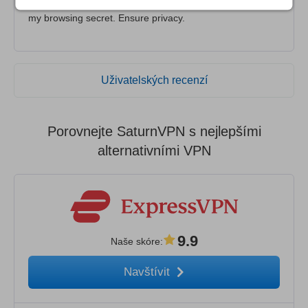
never fails, always connects, unblocks everything. Keeps
my browsing secret. Ensure privacy.
Uživatelských recenzí
Porovnejte SaturnVPN s nejlepšími
alternativními VPN
9.9
Naše skóre
:
Navštívit