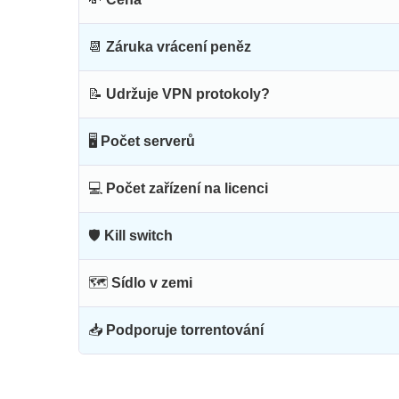
📆
Záruka vrácení peněz
📝
Udržuje VPN protokoly?
🖥
Počet serverů
💻
Počet zařízení na licenci
🛡
Kill switch
🗺
Sídlo v zemi
📥
Podporuje torrentování