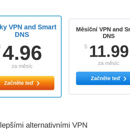
oky VPN and Smart
Měsíční VPN and S
DNS
DNS
4.96
11.99
$
$
za měsíc
za měsíc
Začněte teď
Začněte teď
lepšími alternativními VPN