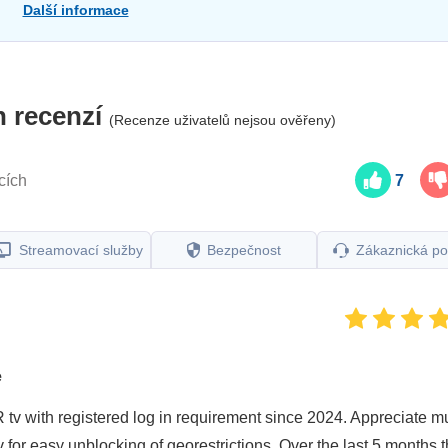
Další informace
h recenzí
(Recenze uživatelů nejsou ověřeny)
cích
7
Streamovací služby
Bezpečnost
Zákaznická p
e
 tv with registered log in requirement since 2024. Appreciate mu
 for easy unblocking of georestrictions. Over the last 5 months 