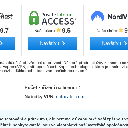
9.7
9.5
9
Naše skóre
:
Naše skóre
:
Navštívit
Navštívit
nás důležitá otevřenost a férovost. Některé přední služby z našeho s
 a ExpressVPN, patří společnosti Kape Technologies, která je naším vla
hází z důkladného testování našich recenzentů.
Počet zařízení na licenci:
5
Nabídky VPN:
unlocator.com
o testování a průzkumu, ale bereme v úvahu také vaši zpětnou v
ěkteří poskytovatelé jsou ve vlastnictví naší mateřské společnost