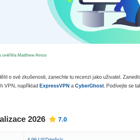
 ověřil/a
Matthew Amos
lit o své zkušenosti, zanechte tu recenzi jako uživatel. Zaned
ích VPN, například
ExpressVPN
a
CyberGhost
. Podívejte se t
alizace 2026
7.0
4.96 USD/měsíc