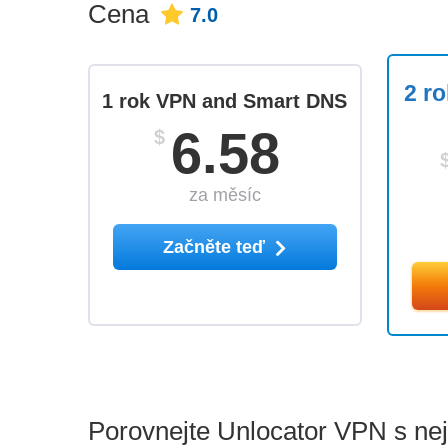
Cena
7.0
2 r
1 rok VPN and Smart DNS
6.58
$
za měsíc
Začněte teď
Porovnejte Unlocator VPN s nej