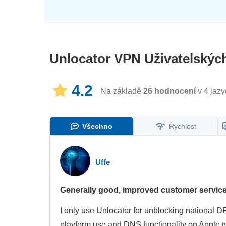
Unlocator VPN
Uživatelskýc
4.2
Na základě
26
hodnocení
v 4 jazy
Všechno
Rychlost
Uffe
Generally good, improved customer servic
I only use Unlocator for unblocking national DR
playform use and DNS functionality on Apple tv