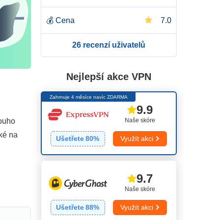
💰
Cena
7.0
26 recenzí uživatelů
Nejlepší akce VPN
Zahrnuje 4 měsíce navíc ZDARMA
9.9
Naše skóre
louho
aké na
Ušetřete
80
%
Využít akci
9.7
Naše skóre
Ušetřete
88
%
Využít akci