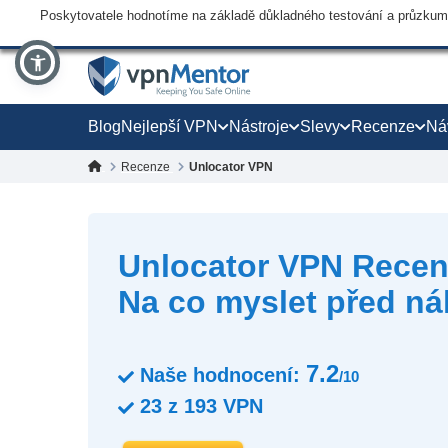
Poskytovatele hodnotíme na základě důkladného testování a průzkumu,
Blog
Nejlepší VPN
Nástroje
Slevy
Recenze
Ná
Recenze
Unlocator VPN
Unlocator VPN Recen
Na co myslet před n
7.2
Naše hodnocení:
/10
23
z
193
VPN