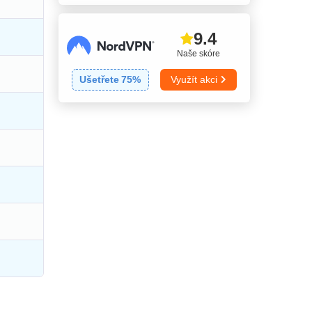
9.4
Naše skóre
Ušetřete
75
%
Využít akci