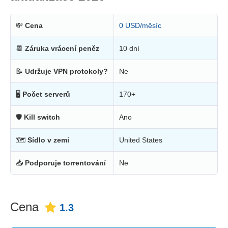
💸
Cena
0 USD/měsíc
📆
Záruka vrácení peněz
10 dní
📝
Udržuje VPN protokoly?
Ne
🖥
Počet serverů
170+
🛡
Kill switch
Ano
🗺
Sídlo v zemi
United States
📥
Podporuje torrentování
Ne
Cena
1.3