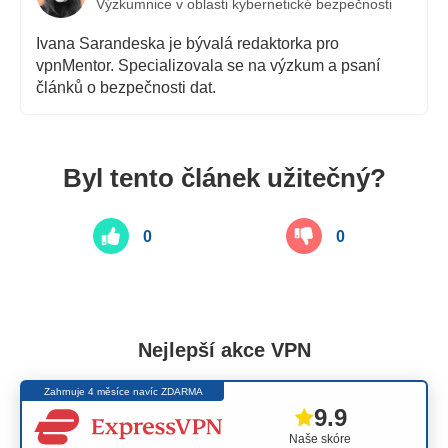
Výzkumnice v oblasti kybernetické bezpečnosti
Ivana Sarandeska je bývalá redaktorka pro
vpnMentor. Specializovala se na výzkum a psaní
článků o bezpečnosti dat.
Byl tento článek užitečný?
0
0
Nejlepší akce VPN
Zahrnuje 4 měsíce navíc ZDARMA
9.9
Naše skóre