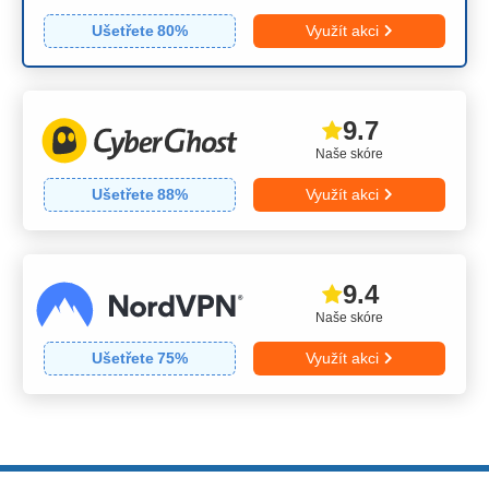
Ušetřete
80
%
Využít akci
9.7
Naše skóre
Ušetřete
88
%
Využít akci
9.4
Naše skóre
Ušetřete
75
%
Využít akci