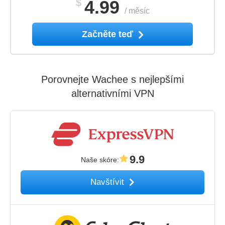
$
4.99
/
měsíc
Začněte teď
Porovnejte Wachee s nejlepšími
alternativními VPN
9.9
Naše skóre
:
Navštívit