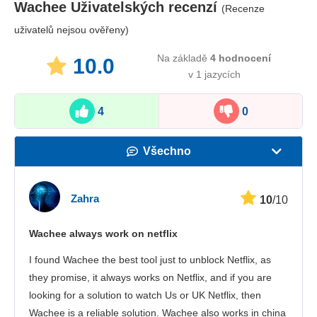
Wachee
Uživatelských recenzí
(Recenze
uživatelů nejsou ověřeny)
Na základě
4
hodnocení
10.0
v 1 jazycích
4
0
Všechno
Rychlost
Zahra
10
/10
Streamovací služby
Wachee always work on netflix
Bezpečnost
I found Wachee the best tool just to unblock Netflix, as
Zákaznická podpora
they promise, it always works on Netflix, and if you are
looking for a solution to watch Us or UK Netflix, then
Wachee is a reliable solution. Wachee also works in china