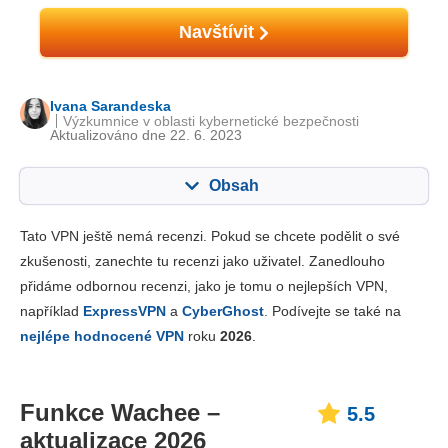
Navštívit
Ivana Sarandeska
Výzkumnice v oblasti kybernetické bezpečnosti
Aktualizováno dne 22. 6. 2023
Obsah
Obsah:
Naše skóre:
Tato VPN ještě nemá recenzi. Pokud se chcete podělit o své
Klíčové vlastnosti
5.5
zkušenosti, zanechte tu recenzi jako uživatel. Zanedlouho
přidáme odbornou recenzi, jako je tomu o nejlepších VPN,
Instalace a aplikace
5.3
například
ExpressVPN
a
CyberGhost
. Podívejte se také na
Cena
1.3
nejlépe hodnocené VPN
roku
2026
.
Spolehlivost a podpora
3.3
Funkce Wachee –
5.5
aktualizace 2026