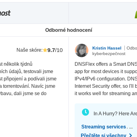
Odborné hodnocení
Kristin Hassel
Odbo
9.7
/10
Naše skóre
:
kyberbezpečnost
t několik týdnů
DNSFlex offers a Smart DNS
ích údajů, testovali jsme
app for most devices it sup
ost připojení a podívali jsme
IPv4/IPv6 configuration. DNS
 a torrentování. Navíc jsme
Internet Security offer, so I'
bavu, dali jsme se do
it works well for streaming
In A Hurry? Here Ar
Streaming services
. ...
Přečtěte si všechny