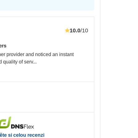
10.0
/10
ers
er provider and noticed an instant
 quality of serv
...
ěte si celou recenzi