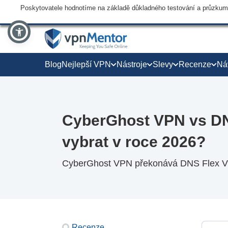
Poskytovatele hodnotíme na základě důkladného testování a průzkumu,
Blog
Nejlepší VPN
Nástroje
Slevy
Recenze
Ná
CyberGhost VPN vs DN
vybrat v roce 2026?
CyberGhost VPN překonává DNS Flex VPN
Recenze