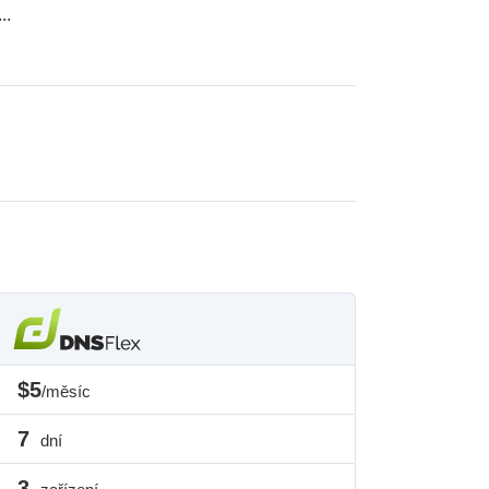
...
$5
/měsíc
7
dní
3