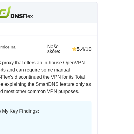
Naše
rnice na
5.4
/10
skóre
:
 proxy that offers an in-house OpenVPN
ports and can require some manual
Flex's discontinued the VPN for its Total
ll be explaining the SmartDNS feature only as
 and most other common VPN purposes.
e My Key Findings: