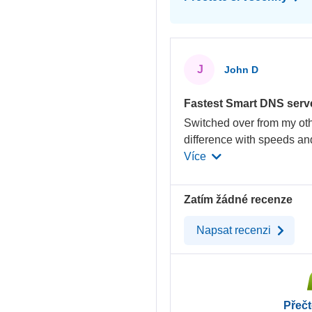
J
John D
Fastest Smart DNS serv
Switched over from my oth
difference with speeds and
Více
Zatím žádné recenze
Napsat recenzi
Přečt