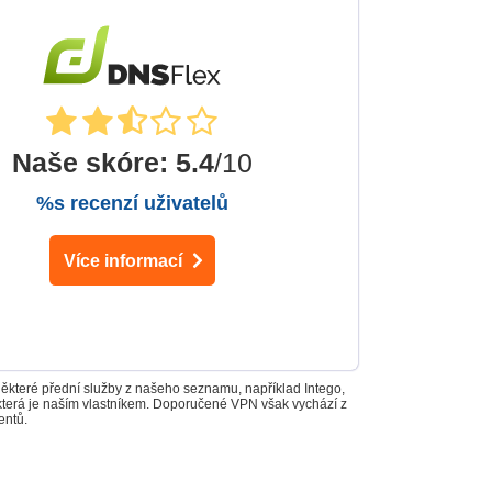
Naše skóre
:
5.4
/10
%s recenzí uživatelů
Více informací
Některé přední služby z našeho seznamu, například Intego,
 která je naším vlastníkem. Doporučené VPN však vychází z
entů.