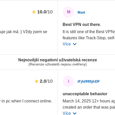
10.0
/10
M
Matt
Best VPN out there.
uje jak má :) Vždy jsem se
It is still one of the Best V
features like Track-Stop, self
Více
Nejnovější negativní uživatelská recenze
(Recenze uživatelů nejsou ověřeny)
2.0
/10
i
iFjfd995jhDF
unacceptable behavior
in pc when I connect online.
March 14, 2025 12+ hours ago
created an order that was pai
Více