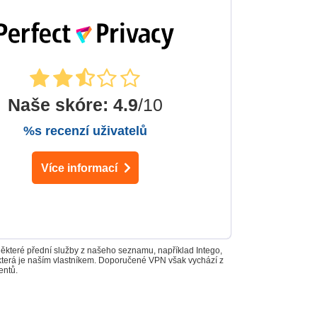
Naše skóre
:
4.9
/10
%s recenzí uživatelů
Více informací
Některé přední služby z našeho seznamu, například Intego,
 která je naším vlastníkem. Doporučené VPN však vychází z
entů.