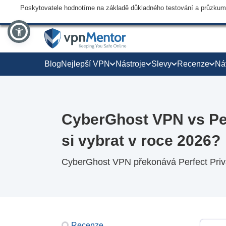
Poskytovatele hodnotíme na základě důkladného testování a průzkumu,
Blog
Nejlepší VPN
Nástroje
Slevy
Recenze
Ná
CyberGhost VPN vs Per
si vybrat v roce 2026?
CyberGhost VPN překonává Perfect Priva
Recenze