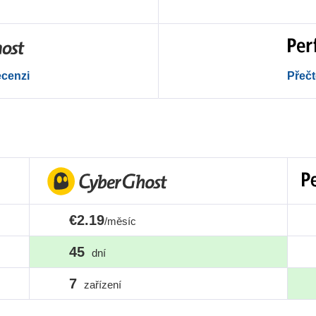
ecenzi
Přečt
€2.19
/měsíc
45
dní
7
zařízení