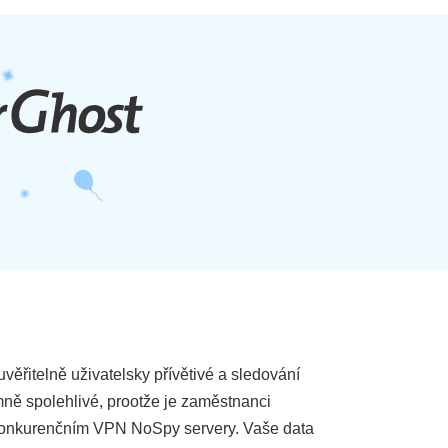
řitelně uživatelsky přívětivé a sledování
mně spolehlivé, prootže je zaměstnanci
ti konkurenčním VPN NoSpy servery. Vaše data