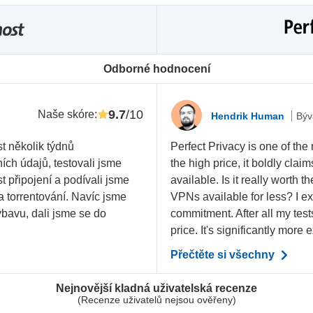
Odborné hodnocení
9.7
/10
Naše skóre
:
Hendrik Human
Býv
t několik týdnů
Perfect Privacy is one of the
ích údajů, testovali jsme
the high price, it boldly clai
ost připojení a podívali jsme
available. Is it really worth
 a torrentování. Navíc jsme
VPNs available for less? I exp
bavu, dali jsme se do
commitment. After all my tests
price. It's significantly more e
Přečtěte si všechny
Nejnovější kladná uživatelská recenze
(Recenze uživatelů nejsou ověřeny)