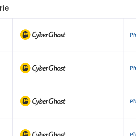
rie
Př
Př
Př
Př