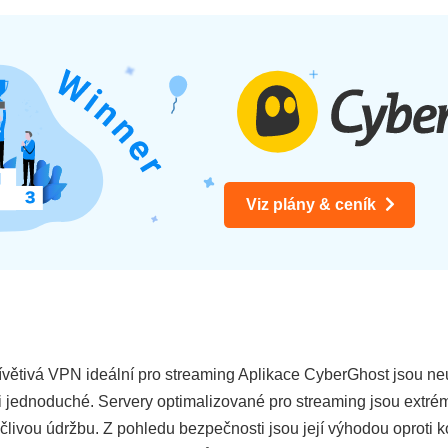
Viz plány & ceník
tivá VPN ideální pro streaming Aplikace CyberGhost jsou neuvě
i jednoduché. Servery optimalizované pro streaming jsou extré
 pečlivou údržbu. Z pohledu bezpečnosti jsou její výhodou opro