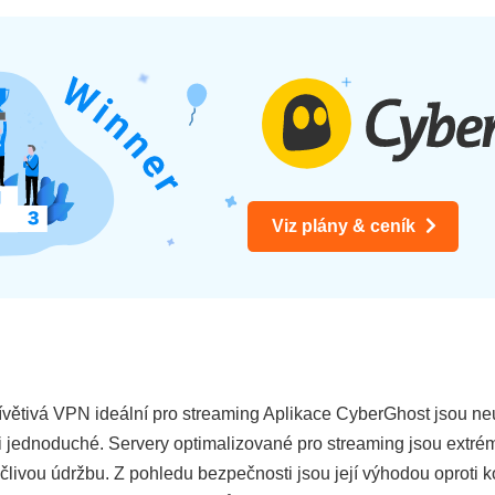
Viz plány & ceník
tivá VPN ideální pro streaming Aplikace CyberGhost jsou neuvě
i jednoduché. Servery optimalizované pro streaming jsou extré
 pečlivou údržbu. Z pohledu bezpečnosti jsou její výhodou opro