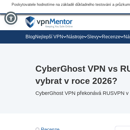
Poskytovatele hodnotíme na základě důkladného testování a průzkumu,
Blog
Nejlepší VPN
Nástroje
Slevy
Recenze
Ná
CyberGhost VPN vs R
vybrat v roce 2026?
CyberGhost VPN překonává RUSVPN v klí
Recenze