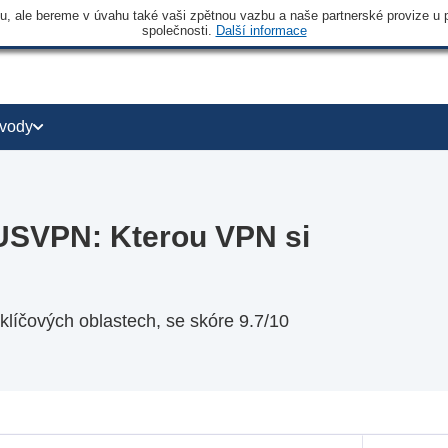
 ale bereme v úvahu také vaši zpětnou vazbu a naše partnerské provize u po
společnosti.
Další informace
vody
USVPN: Kterou VPN si
čových oblastech, se skóre 9.7/10