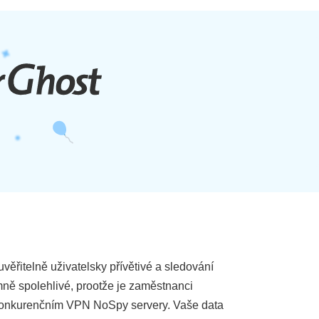
řitelně uživatelsky přívětivé a sledování
mně spolehlivé, prootže je zaměstnanci
ti konkurenčním VPN NoSpy servery. Vaše data