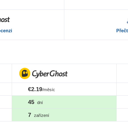
ecenzi
Přečt
€2.19
/měsíc
45
dní
7
zařízení