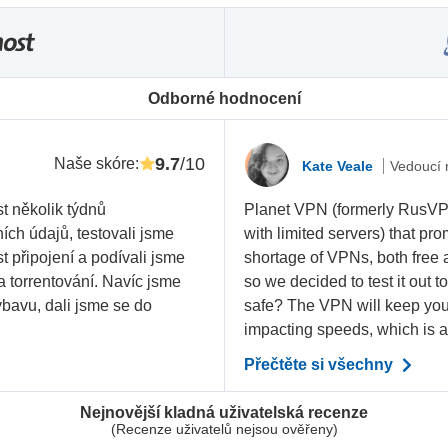
Odborné hodnocení
9.7
/10
Naše skóre
:
Kate Veale
Vedoucí 
t několik týdnů
Planet VPN (formerly RusVPN
ích údajů, testovali jsme
with limited servers) that pr
ost připojení a podívali jsme
shortage of VPNs, both free 
 a torrentování. Navíc jsme
so we decided to test it out t
bavu, dali jsme se do
safe? The VPN will keep your
impacting speeds, which is a 
Přečtěte si všechny
Nejnovější kladná uživatelská recenze
(Recenze uživatelů nejsou ověřeny)