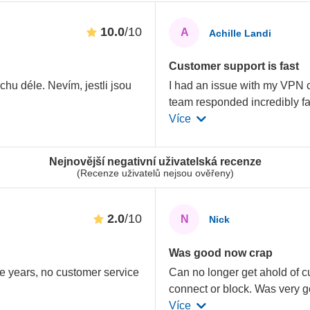
10.0
/10
A
Achille Landi
Customer support is fast
ochu déle. Nevím, jestli jsou
I had an issue with my VPN 
team responded incredibly fas
Více
Nejnovější negativní uživatelská recenze
(Recenze uživatelů nejsou ověřeny)
2.0
/10
N
Nick
Was good now crap
ree years, no customer service
Can no longer get ahold of c
connect or block. Was very g
Více