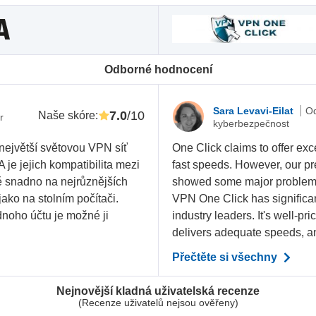
Odborné hodnocení
Sara Levavi-Eilat
Od
7.0
/10
Naše skóre
:
r
kyberbezpečnost
největší světovou VPN síť
One Click claims to offer exce
 je jejich kompatibilita mezi
fast speeds. However, our pr
ně snadno na nejrůznějších
showed some major problems. 
jako na stolním počítači.
VPN One Click has significant
dnoho účtu je možné ji
industry leaders. It's well-pr
delivers adequate speeds, an
Přečtěte si všechny
Nejnovější kladná uživatelská recenze
(Recenze uživatelů nejsou ověřeny)