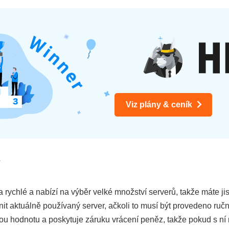
Viz plány & ceník
r
a rychlé a nabízí na výběr velké množství serverů, takže máte jis
 aktuálně používaný server, ačkoli to musí být provedeno ruč
lkou hodnotu a poskytuje záruku vrácení peněz, takže pokud s n