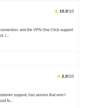
10.0
/10
connection, and the VPN One Click support
t. I
...
2.0
/10
ustomer support, has servers that won’t
ood fo
...