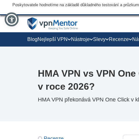
Poskytovatele hodnotíme na základě důkladného testování a průzkumu,
Blog
Nejlepší VPN
Nástroje
Slevy
Recenze
Ná
HMA VPN vs VPN One Cl
v roce 2026?
HMA VPN překonává VPN One Click v klí
Recenze