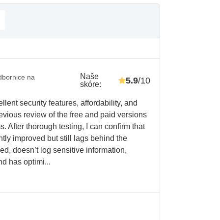
Naše
bornice na
5.9
/10
skóre
:
llent security features, affordability, and
evious review of the free and paid versions
After thorough testing, I can confirm that
ly improved but still lags behind the
iced, doesn’t log sensitive information,
d has optimi...