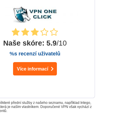
Naše skóre
:
5.9
/10
%s recenzí uživatelů
Více informací
Některé přední služby z našeho seznamu, například Intego,
 která je naším vlastníkem. Doporučené VPN však vychází z
entů.