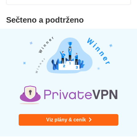
Sečteno a podtrženo
Viz plány & ceník