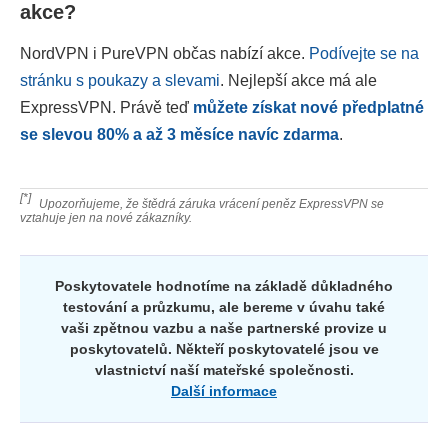
akce?
NordVPN i PureVPN občas nabízí akce.
Podívejte se na
stránku s poukazy a slevami
. Nejlepší akce má ale
ExpressVPN. Právě teď
můžete získat nové předplatné
se slevou
80
% a až 3 měsíce navíc zdarma
.
[*]
Upozorňujeme, že štědrá záruka vrácení peněz ExpressVPN se
vztahuje jen na nové zákazníky.
Poskytovatele hodnotíme na základě důkladného
testování a průzkumu, ale bereme v úvahu také
vaši zpětnou vazbu a naše partnerské provize u
poskytovatelů. Někteří poskytovatelé jsou ve
vlastnictví naší mateřské společnosti.
Další informace