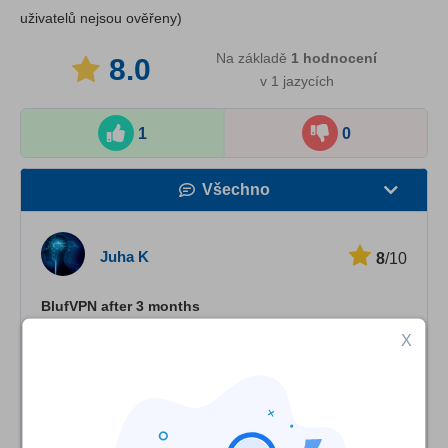
uživatelů nejsou ověřeny)
Na základě
1
hodnocení
8.0
v 1 jazycích
1
0
Všechno
Rychlost
Juha K
8
/10
Streamovací služby
BlufVPN after 3 months
Bezpečnost
X
I have been using BlufVPN now for a couple of months. I
Zákaznická podpora
initially bought the subscription on Android but moved to
PC using the same credentials. I think for the price I paid
for a yearly subscription, it's been working as expected. I
have mainly used it to access HBO and Netflix shows,