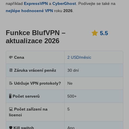
například
ExpressVPN
a
CyberGhost
. Podívejte se také na
Cena
1.3
nejlépe hodnocené VPN
roku
2026
.
Spolehlivost a podpora
3.3
Funkce BlufVPN –
5.5
aktualizace 2026
💸
Cena
2 USD/měsíc
📆
Záruka vrácení peněz
30 dní
📝
Udržuje VPN protokoly?
Ne
🖥
Počet serverů
500+
💻
Počet zařízení na
5
licenci
🛡
Kill switch
Ano