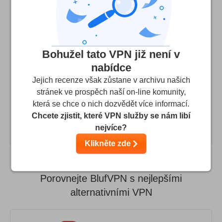
and unlike on this review, Netflix has actually worked for
me. So far only major complaint is server speed in some
regions. I have given direct feedback to BlufVPN
customer support about this, and they promised to look
Bohužel tato VPN již není v
into it. I do not have experience using the app on other
nabídce
platforms than Android and PC. I asked about web
Jejich recenze však zůstane v archivu našich
browser extension and got to their Beta tester group on
stránek ve prospěch naší on-line komunity,
that. So far it seems to work really well, and as far as I
která se chce o nich dozvědět více informací.
know, the browser extension is going live to all customers
Chcete zjistit, které VPN služby se nám libí
soon.
nejvíce?
Klikněte zde
Porovnejte BlufVPN s nejlepšími
alternativními VPN