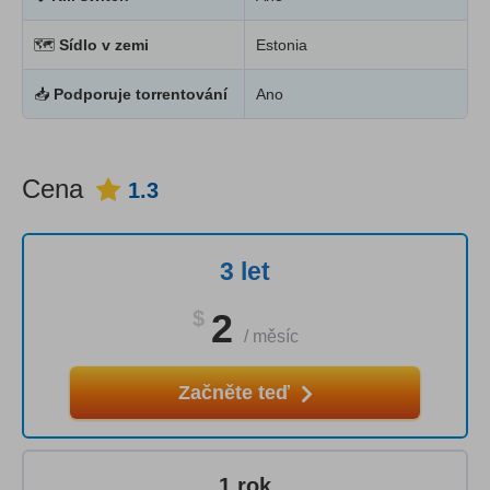
🗺
Sídlo v zemi
Estonia
📥
Podporuje torrentování
Ano
Cena
1.3
3 let
$
2
/
měsíc
Začněte teď
1 rok