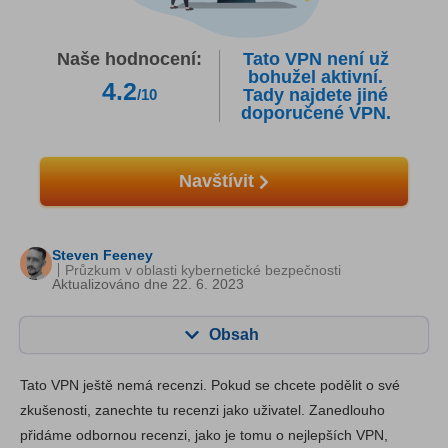
Naše hodnocení:
Tato VPN není už
bohužel aktivní.
4.2
Tady najdete jiné
/10
doporučené VPN.
Navštívit
Steven Feeney
Průzkum v oblasti kybernetické bezpečnosti
Aktualizováno dne 22. 6. 2023
Obsah
Obsah:
Naše skóre:
Tato VPN ještě nemá recenzi. Pokud se chcete podělit o své
Klíčové vlastnosti
5.5
zkušenosti, zanechte tu recenzi jako uživatel. Zanedlouho
přidáme odbornou recenzi, jako je tomu o nejlepších VPN,
Instalace a aplikace
5.3