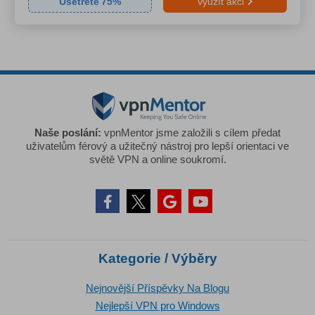
Ušetřete
75
%
Využít akci
Naše poslání:
vpnMentor jsme založili s cílem předat
uživatelům férový a užitečný nástroj pro lepší orientaci ve
světě VPN a online soukromí.
Kategorie / Výběry
Nejnovější Příspěvky Na Blogu
Nejlepší VPN pro Windows