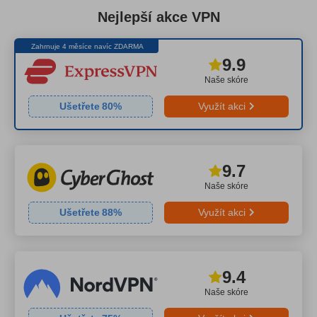
Nejlepší akce VPN
Zahrnuje 4 měsíce navíc ZDARMA
9.9
Naše skóre
Ušetřete
80
%
Využít akci
9.7
Naše skóre
Ušetřete
88
%
Využít akci
9.4
Naše skóre