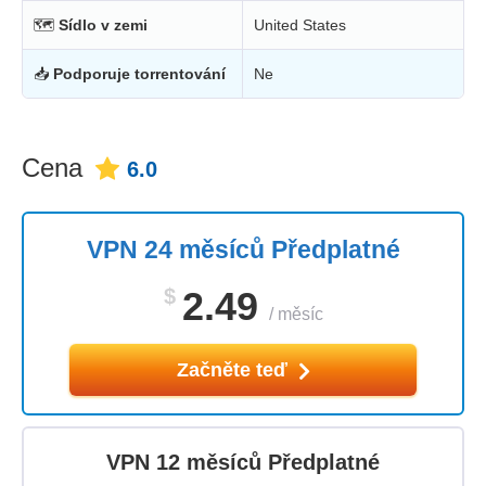
🗺
Sídlo v zemi
United States
📥
Podporuje torrentování
Ne
Cena
6.0
VPN 24 měsíců Předplatné
$
2.49
/
měsíc
Začněte teď
VPN 12 měsíců Předplatné