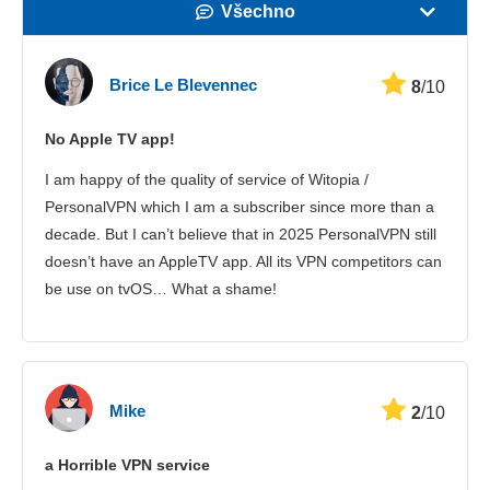
Všechno
Rychlost
Brice Le Blevennec
8
/10
Streamovací služby
No Apple TV app!
Bezpečnost
I am happy of the quality of service of Witopia /
Zákaznická podpora
PersonalVPN which I am a subscriber since more than a
decade. But I can’t believe that in 2025 PersonalVPN still
doesn’t have an AppleTV app. All its VPN competitors can
be use on tvOS… What a shame!
Mike
2
/10
a Horrible VPN service