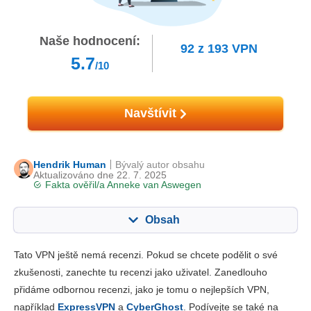
Naše hodnocení:
92
z
193
VPN
5.7
/10
Navštívit
Hendrik Human
Bývalý autor obsahu
Aktualizováno dne 22. 7. 2025
Fakta ověřil/a
Anneke van Aswegen
Obsah
Obsah:
Naše skóre:
Tato VPN ještě nemá recenzi. Pokud se chcete podělit o své
Klíčové vlastnosti
5.7
zkušenosti, zanechte tu recenzi jako uživatel. Zanedlouho
přidáme odbornou recenzi, jako je tomu o nejlepších VPN,
Instalace a aplikace
4.0
například
ExpressVPN
a
CyberGhost
. Podívejte se také na