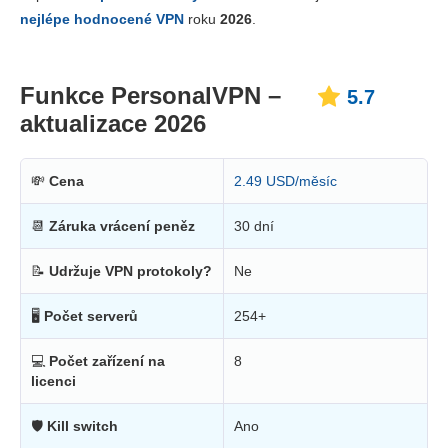
Cena
6.0
nejlépe hodnocené VPN
roku
2026
.
Spolehlivost a podpora
8.0
Funkce PersonalVPN –
5.7
aktualizace 2026
💸
Cena
2.49 USD/měsíc
📆
Záruka vrácení peněz
30 dní
📝
Udržuje VPN protokoly?
Ne
🖥
Počet serverů
254+
💻
Počet zařízení na
8
licenci
🛡
Kill switch
Ano