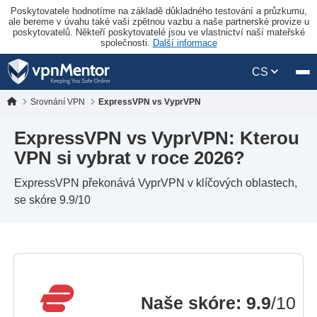
Poskytovatele hodnotíme na základě důkladného testování a průzkumu,
ale bereme v úvahu také vaši zpětnou vazbu a naše partnerské provize u
poskytovatelů. Někteří poskytovatelé jsou ve vlastnictví naší mateřské
společnosti.
Další informace
CS
Srovnání VPN
ExpressVPN vs VyprVPN
ExpressVPN vs VyprVPN: Kterou
VPN si vybrat v roce 2026?
ExpressVPN překonává VyprVPN v klíčových oblastech,
se skóre 9.9/10
Naše skóre
:
9.9
/10