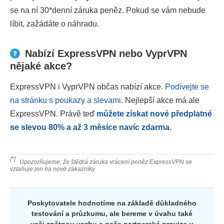
se na ní 30
*
denní záruka peněz. Pokud se vám nebude
líbit, zažádáte o náhradu.
Nabízí ExpressVPN nebo VyprVPN
nějaké akce?
ExpressVPN i VyprVPN občas nabízí akce.
Podívejte se
na stránku s poukazy a slevami
. Nejlepší akce má ale
ExpressVPN. Právě teď
můžete získat nové předplatné
se slevou
80
% a až 3 měsíce navíc zdarma
.
[*]
Upozorňujeme, že štědrá záruka vrácení peněz ExpressVPN se
vztahuje jen na nové zákazníky.
Poskytovatele hodnotíme na základě důkladného
testování a průzkumu, ale bereme v úvahu také
vaši zpětnou vazbu a naše partnerské provize u