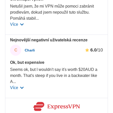
Netušil jsem, že mi VPN může pomoci zabránit
prodlevám, dokud jsem nepoužil tuto službu.
Pomáhá stabil
...
Více
Nejnovější negativní uživatelská recenze
6.0
/10
C
Charli
Ok, but expensive
Seems ok, but I wouldn't say it's worth $20AUD a
month. That's steep if you live in a backwater like
A
...
Více