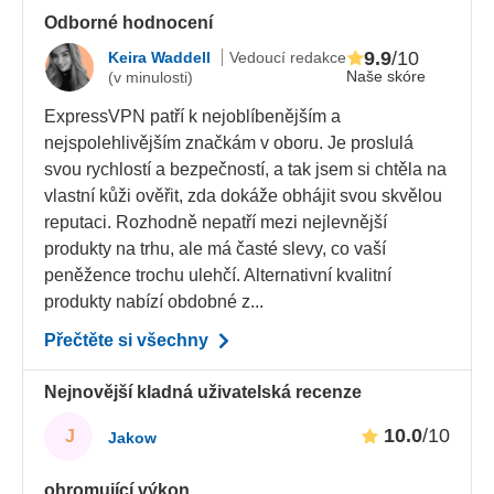
Odborné hodnocení
9.9
/10
Keira Waddell
Vedoucí redakce
Naše skóre
(v minulosti)
ExpressVPN patří k nejoblíbenějším a
nejspolehlivějším značkám v oboru. Je proslulá
svou rychlostí a bezpečností, a tak jsem si chtěla na
vlastní kůži ověřit, zda dokáže obhájit svou skvělou
reputaci. Rozhodně nepatří mezi nejlevnější
produkty na trhu, ale má časté slevy, co vaší
peněžence trochu ulehčí. Alternativní kvalitní
produkty nabízí obdobné z...
Přečtěte si všechny
Nejnovější kladná uživatelská recenze
10.0
/10
J
Jakow
ohromující výkon