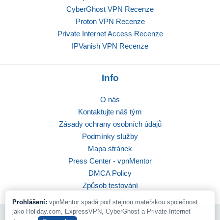
CyberGhost VPN Recenze
Proton VPN Recenze
Private Internet Access Recenze
IPVanish VPN Recenze
Info
O nás
Kontaktujte náš tým
Zásady ochrany osobních údajů
Podmínky služby
Mapa stránek
Press Center - vpnMentor
DMCA Policy
Způsob testování
Prohlášení:
vpnMentor spadá pod stejnou mateřskou společnost
jako Holiday.com, ExpressVPN, CyberGhost a Private Internet
© 2026 vpnMentor | Všechna práva vyhrazena