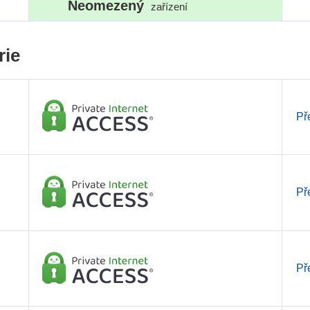
Neomezený
zařízení
rie
Př
Př
Př