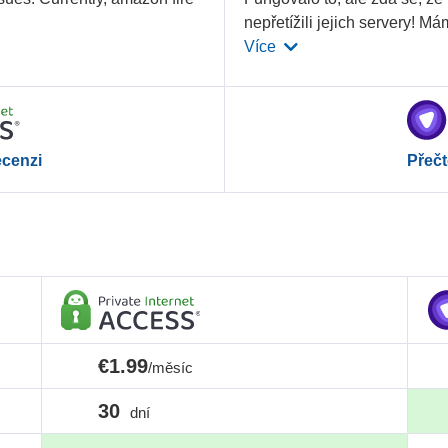
nepřetížili jejich servery! Má
Více
ecenzi
Přečt
€1.99
/měsíc
30
dní