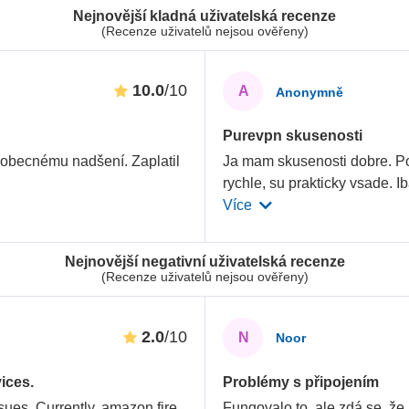
Nejnovější kladná uživatelská recenze
(Recenze uživatelů nejsou ověřeny)
10.0
/10
A
Anonymně
Purevpn skusenosti
šeobecnému nadšení. Zaplatil
Ja mam skusenosti dobre. Po
rychle, su prakticky vsade. I
Více
Nejnovější negativní uživatelská recenze
(Recenze uživatelů nejsou ověřeny)
2.0
/10
N
Noor
ices.
Problémy s připojením
sues. Currently, amazon fire
Fungovalo to, ale zdá se, že