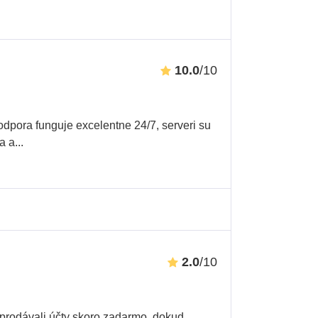
10.0
/10
dpora funguje excelentne 24/7, serveri su
ba a
...
2.0
/10
 prodávali účty skoro zadarmo, dokud