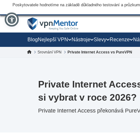
Poskytovatele hodnotíme na základě důkladného testování a průzkumu,
Blog
Nejlepší VPN
Nástroje
Slevy
Recenze
Ná
Srovnání VPN
Private Internet Access vs PureVPN
Private Internet Acce
si vybrat v roce 2026?
Private Internet Access překonává PureV