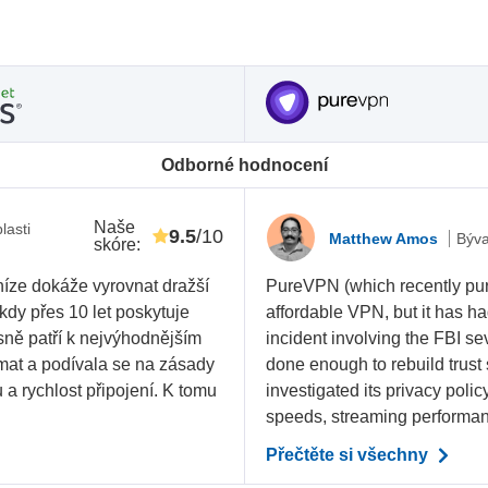
Odborné hodnocení
Naše
lasti
9.5
/10
Matthew Amos
Býva
skóre
:
níze dokáže vyrovnat dražší
PureVPN (which recently purc
 kdy přes 10 let poskytuje
affordable VPN, but it has ha
sně patří k nejvýhodnějším
incident involving the FBI sev
mat a podívala se na zásady
done enough to rebuild trust 
 rychlost připojení. K tomu
investigated its privacy polic
speeds, streaming performance
Přečtěte si všechny