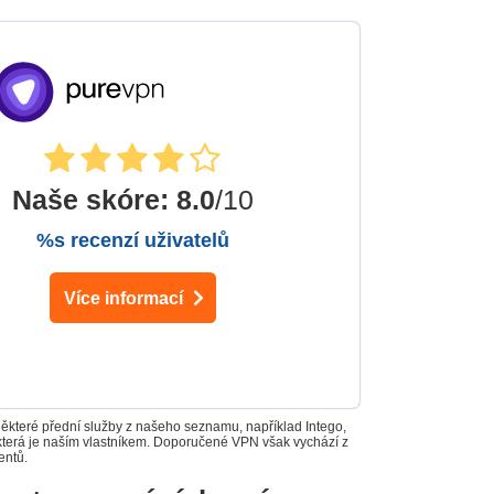
Naše skóre
:
8.0
/10
%s recenzí uživatelů
Více informací
Některé přední služby z našeho seznamu, například Intego,
 která je naším vlastníkem. Doporučené VPN však vychází z
entů.