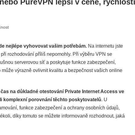
 nebo PureVPN lepší v ceně, rychlosti
čnost
bude nejlépe vyhovovat vašim potřebám.
Na internetu jste
m při rozhodování příliš nepomohly. Při výběru VPN se
í slušnou serverovou síť a poskytuje funkce zabezpečení,
to může výrazně ovlivnit kvalitu a bezpečnost vašich online
čas na důkladné otestování Private Internet Access ve
i komplexní porovnání těchto poskytovatelů
. U
reamování, funkce zabezpečení a ochrany osobních údajů,
jakékoli, díky tomuto se můžete informovaně rozhodnout, jaká