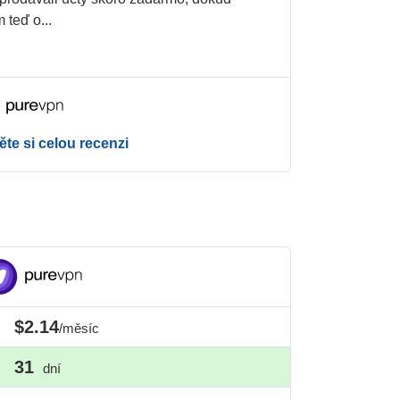
m teď o
...
ěte si celou recenzi
$2.14
/měsíc
31
dní