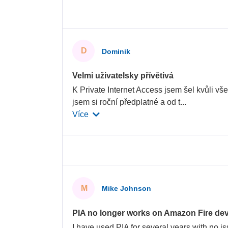
D
Dominik
Velmi uživatelsky přívětivá
K Private Internet Access jsem šel kvůli v
jsem si roční předplatné a od t
...
Více
M
Mike Johnson
PIA no longer works on Amazon Fire dev
I have used PIA for several years with no is